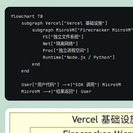
flowchart TB

    subgraph Vercel["Vercel 基础设施"]

        subgraph MicroVM["Firecracker MicroVM"
            FS["独立文件系统"]

            Net["隔离网络"]

            Proc["独立进程空间"]

            Runtime["Node.js / Python"]

        end

    end

    User["用户代码"] -->|"SDK 调用"| MicroVM
