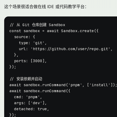
这个场景很适合做在线 IDE 或代码教学平台：
// 从 Git 仓库创建 Sandbox
const
 sandbox = 
await
Sandbox
.
create
({

source
: {

type
: 
'git'
,

url
: 
'https://github.com/user/repo.git'
,

  },

ports
: [
3000
],

});

// 安装依赖并启动
await
 sandbox.
runCommand
(
'pnpm'
, [
'install'
await
 sandbox.
runCommand
({

cmd
: 
'pnpm'
,

args
: [
'dev'
],

detached
: 
true
,

});
