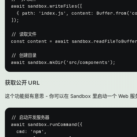
await
 sandbox.
writeFiles
([

  { 
path
: 
'index.js'
, 
content
: 
Buffer
.
from
(
'c
]);

// 读取文件
const
 content = 
await
 sandbox.
readFileToBuffe
// 创建目录
await
 sandbox.
mkDir
(
'src/components'
获取公开 URL
这个功能挺有意思 - 你可以在 Sandbox 里启动一个 Web
// 启动开发服务器
await
 sandbox.
runCommand
({

cmd
: 
'npm'
,
