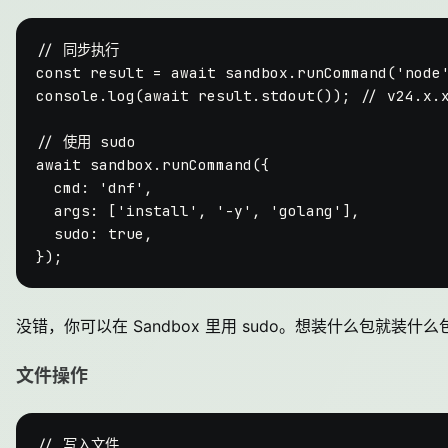
// 同步执行
const
 result = 
await
 sandbox.
runCommand
(
'node
console
.
log
(
await
 result.
stdout
()); 
// v24.x.
// 使用 sudo
await
 sandbox.
runCommand
({

cmd
: 
'dnf'
,

args
: [
'install'
, 
'-y'
, 
'golang'
],

sudo
: 
true
,

没错，你可以在 Sandbox 里用 sudo。想装什么包就装什么
文件操作
// 写入文件