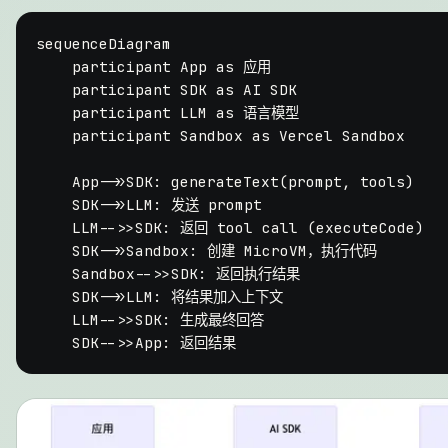
sequenceDiagram

    participant App as 应用

    participant SDK as AI SDK

    participant LLM as 语言模型

    participant Sandbox as Vercel Sandbox

    App->>SDK: generateText(prompt, tools)

    SDK->>LLM: 发送 prompt

    LLM-->>SDK: 返回 tool call (executeCode)

    SDK->>Sandbox: 创建 MicroVM，执行代码

    Sandbox-->>SDK: 返回执行结果

    SDK->>LLM: 将结果加入上下文

    LLM-->>SDK: 生成最终回答
