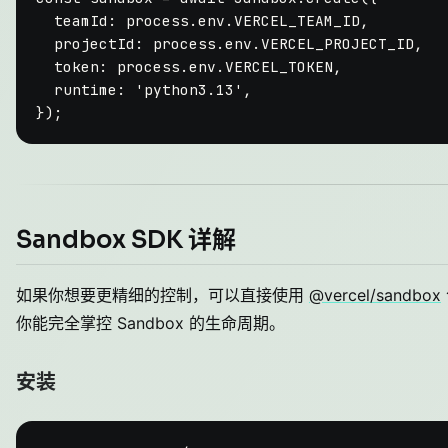
teamId
: process.
env
.
VERCEL_TEAM_ID
,

projectId
: process.
env
.
VERCEL_PROJECT_ID
,

token
: process.
env
.
VERCEL_TOKEN
,

runtime
: 
'python3.13'
,

Sandbox SDK 详解
如果你想要更精细的控制，可以直接使用
@vercel/sandbox
你能完全掌控 Sandbox 的生命周期。
安装