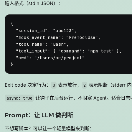
输入格式（stdin JSON）：
{
"session_id"
:
"abc123"
,
"hook_event_name"
:
"PreToolUse"
,
"tool_name"
:
"Bash"
,
"tool_input"
:
{
"command"
:
"npm test"
}
,
"cwd"
:
"/Users/me/project"
}
Exit code 决定行为：
表示放行，
表示阻断（stderr
0
2
让钩子在后台运行，不阻塞 Agent。适合日
async: true
Prompt：让 LLM 做判断
不想写脚本？可以让一个轻量模型来判断：