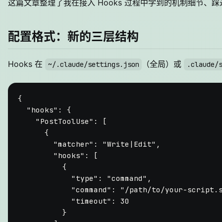
这篇文章整理了我在接入 Hooks 过程中学到的机制细节、
配置格式：新的三层结构
Hooks 在
（全局）或
~/.claude/settings.json
.claude/
{
"hooks"
:
{
"PostToolUse"
:
[
{
"matcher"
:
"Write|Edit"
,
"hooks"
:
[
{
"type"
:
"command"
,
"command"
:
"/path/to/your-script.
"timeout"
:
30
}