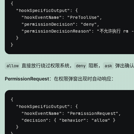
{
"hookSpecificOutput"
:
{
"hookEventName"
:
"PreToolUse"
,
"permissionDecision"
:
"deny"
,
"permissionDecisionReason"
:
"不允许执行 rm -
}
}
直接放行绕过权限系统，
阻断，
弹出确认
allow
deny
ask
PermissionRequest
：在权限弹窗出现时自动响应：
{
"hookSpecificOutput"
:
{
"hookEventName"
:
"PermissionRequest"
,
"decision"
:
{
"behavior"
:
"allow"
}
}
}