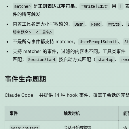
是
正则表达式字符串
。
用
表
matcher
"Write|Edit"
|
件的所有触发
内置工具名是大小写敏感的：
、
、
、
Bash
Read
Write
服务器名>__<工具名>
不是所有事件都支持 matcher。
、
UserPromptSubmit
St
支持 matcher 的事件，过滤的内容也不同。工具类事件
匹配；
按启动方式匹配（
、
SessionStart
startup
res
事件生命周期
Claude Code 一共提供 14 种 hook 事件，覆盖了会话的
事件
触发时机
能
会话开始或恢复
否
SessionStart