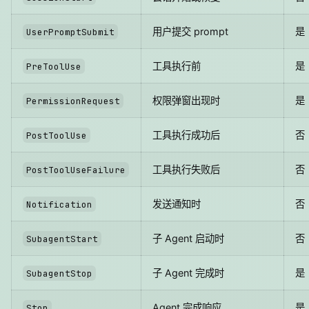
用户提交 prompt
是
UserPromptSubmit
工具执行前
是
PreToolUse
权限弹窗出现时
是
PermissionRequest
工具执行成功后
否
PostToolUse
工具执行失败后
否
PostToolUseFailure
发送通知时
否
Notification
子 Agent 启动时
否
SubagentStart
子 Agent 完成时
是
SubagentStop
Agent 完成响应
是
Stop