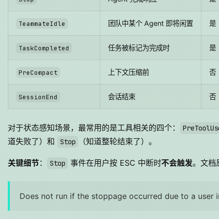
团队中某个 Agent 即将闲置
是
TeammateIdle
任务被标记为完成时
是
TaskCompleted
上下文压缩前
否
PreCompact
会话结束
否
SessionEnd
对于状态感知场景，最常用的是工具相关的四个：
PreToolUs
道失败了）和
（知道整轮结束了）。
Stop
关键细节
：
事件在用户按 ESC 中断时
不会触发
。文档
Stop
Does not run if the stoppage occurred due to a user i