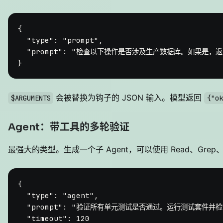
{
"type"
:
"prompt"
,
"prompt"
:
"检查以下操作是否涉及生产数据库。如果是，返回 {\"
}
会被替换为钩子的 JSON 输入。模型返回
$ARGUMENTS
{"ok
Agent：带工具的多轮验证
最强大的类型。生成一个子 Agent，可以使用 Read、Grep、
{
"type"
:
"agent"
,
"prompt"
:
"验证所有单元测试是否通过。运行测试套件并检查结
"timeout"
:
120