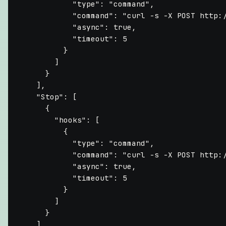
"type"
:
"command"
,
"command"
:
"curl -s -X POST http:
"async"
:
true
,
"timeout"
:
5
}
]
}
]
,
"Stop"
:
[
{
"hooks"
:
[
{
"type"
:
"command"
,
"command"
:
"curl -s -X POST http:
"async"
:
true
,
"timeout"
:
5
}
]
}
]