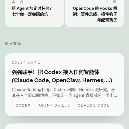
上一篇
下一篇
给 Agent 加定时任务？
OpenCode 的 Hooks 机
七个你一定会踩的坑
制：事件总线、插件钩子
与配置钩子
相关文章
2026年6月4日
强强联手！把 Codex 接入任何智能体
(Claude Code, OpenClaw, Hermes, ...)
Claude Code 写代码、Codex 出图、Hermes 跑研究，与
其在三个窗口间切换，不如让一个 agent 直接喊另一个上
场。聊聊我做的 codex-cli skill：用 codex exec 把 Codex
CODEX
AGENT SKILLS
CLAUDE CODE
CLI 包成可装能力，任何 agent 装上就能委托并把它藏起来
的图找回来。