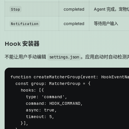
completed
Agent 完成，宠
Stop
completed
等待用户输入
Notification
Hook 安装器
不能让用户手动编辑
。应用启动时自动检测并安
settings.json
function
createMatcherGroup
(
event
: 
HookEventN
const
group
: 
MatcherGroup
 = {

hooks
: [{

type
: 
'command'
,

command
: 
HOOK_COMMAND
,

async
: 
true
,

timeout
: 
5
,

    }],
