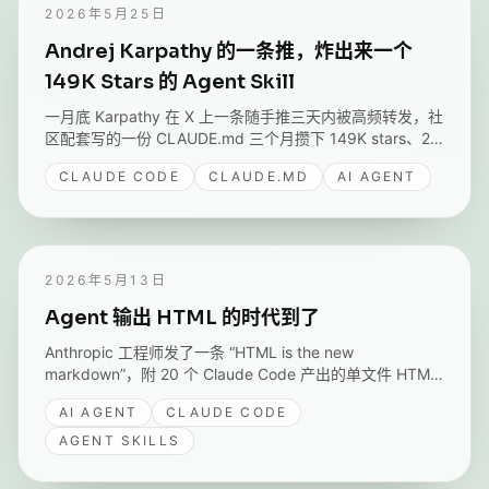
2026年5月25日
Andrej Karpathy 的一条推，炸出来一个
149K Stars 的 Agent Skill
一月底 Karpathy 在 X 上一条随手推三天内被高频转发，社
区配套写的一份 CLAUDE.md 三个月攒下 149K stars、28
天霸占 GitHub trending 第一。把他给 LLM 总结的 3 个老
CLAUDE CODE
CLAUDE.MD
AI AGENT
毛病和仓库的 4 条规则对着拆，看怎么贴进项目根目录、
怎么判断它真的生效。
2026年5月13日
Agent 输出 HTML 的时代到了
Anthropic 工程师发了一条 “HTML is the new
markdown”，附 20 个 Claude Code 产出的单文件 HTML
示例，Simon Willison 次日放弃用了三年的 Markdown 默
AI AGENT
CLAUDE CODE
认值。读完来分享 - 变的不是 HTML 胜出，而是 agent 输
出的本质。
AGENT SKILLS