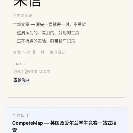
来信
里面装的是
新文章 — 写完一篇就寄一封，不攒货
这周读到的、看到的、好用的工具
正在折腾的实验，附带翻车记录
约莫 1–2 周一封 · 随时退订
EMAIL
寄给我
→
合作伙伴
CompeteMap — 英国及爱尔兰学生竞赛一站式搜
索