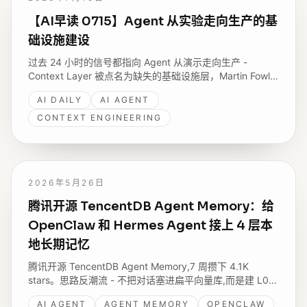
【AI早读 0715】Agent 从实验走向生产的基
础设施建设
过去 24 小时的信号都指向 Agent 从演示走向生产 -
Context Layer 被点名为缺失的基础设施层，Martin Fowler
网站主张用 DSL 约束 LLM 输出，而 Codex 半年内用户从
AI DAILY
AI AGENT
70 万涨到 700 万。
CONTEXT ENGINEERING
2026年5月26日
腾讯开源 TencentDB Agent Memory：给
OpenClaw 和 Hermes Agent 接上 4 层本
地长期记忆
腾讯开源 TencentDB Agent Memory,7 周攒下 4.1K
stars。思路反潮流 - 不把对话塞进扁平向量库,而是建 L0
对话到 L3 画像的语义金字塔,短期任务用 Mermaid 图替代
AI AGENT
AGENT MEMORY
OPENCLAW