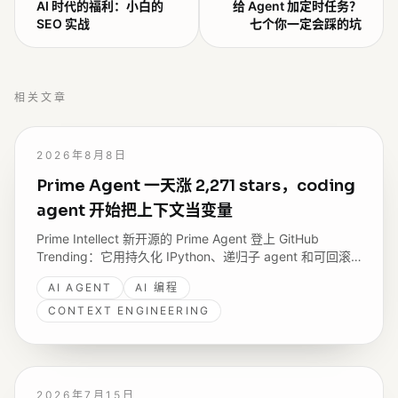
AI 时代的福利：小白的
给 Agent 加定时任务？
SEO 实战
七个你一定会踩的坑
相关文章
2026年8月8日
Prime Agent 一天涨 2,271 stars，coding
agent 开始把上下文当变量
Prime Intellect 新开源的 Prime Agent 登上 GitHub
Trending：它用持久化 IPython、递归子 agent 和可回滚
的 continual harness，尝试解决 coding agent 跑不久、
AI AGENT
AI 编程
记不住、改不动自己的问题。
CONTEXT ENGINEERING
2026年7月15日