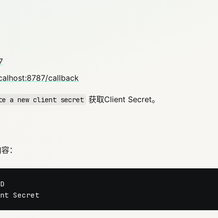
7
ocalhost:8787/callback
获取Client Secret。
te a new client secret
内容：

