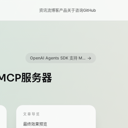
资讯流
博客
产品
关于
咨询
GitHub
→
OpenAI Agents SDK 支持 MCP 极简指南
的MCP服务器
文章导览
最终效果预览