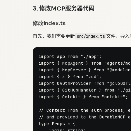
3. 修改MCP服务器代码
修改index.ts
首先，我们需要更新
文件，导入
src/index.ts
import
 app 
from
"./app"
import
 { 
McpAgent
 } 
from
"agents/mc
import
 { 
McpServer
 } 
from
"@modelco
import
 { z } 
from
"zod"
import
OAuthProvider
from
"@cloudfl
import
 { 
GitHubHandler
 } 
from
"./gi
import
 { 
Octokit
 } 
from
"octokit"
;

// Context from the auth process, e
// and provided to the DurableMCP a
type
Props
 = {

login
: 
string
;
