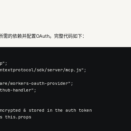
所需的依赖并配置OAuth。完整代码如下：
p"
ntextprotocol/sdk/server/mcp.js"
are/workers-oauth-provider"
thub-handler"
ncrypted & stored in the auth token
s this.props