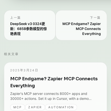
上一篇
下一篇
DeepSeek v3 0324更
MCP Endgame? Zapier
新：685B参数模型的惊
MCP Connects
艳表现
Everything
相关文章
2025年3月24日
MCP Endgame? Zapier MCP Connects
Everything
Zapier's MCP server connects 8000+ apps and
30000+ actions. Set it up in Cursor, with a demo
scheduling a Google meeting and a Slack notice from
MCP
ZAPIER
AUTOMATION
one prompt.