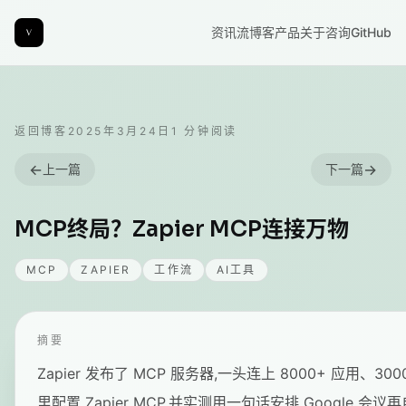
资讯流
博客
产品
关于
咨询
GitHub
返回博客
2025年3月24日
1
分钟阅读
←
→
上一篇
下一篇
MCP终局？Zapier MCP连接万物
MCP
ZAPIER
工作流
AI工具
摘要
Zapier 发布了 MCP 服务器,一头连上 8000+ 应用、30
里配置 Zapier MCP,并实测用一句话安排 Google 会议再