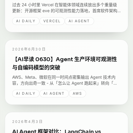
过去 24 小时里 Vercel 在智能体领域连续放出多个重量级
更新：开源框架 eve 的可观测性能力落地，首席软件架构
师 Andrew Qu 在 Latent Space 上深度阐述对智能体的理
AI DAILY
VERCEL
AI AGENT
解 - Vercel 正在重新定义「部署」这个词的含义。
2026年6月30日
【AI早读 0630】Agent 生产环境可观测性
与自编码模型的突破
AWS、Meta、微软在同一时间点密集输出 Agent 技术内
容，方向出奇一致 - 从「怎么让 Agent 跑起来」转向「怎
么让 Agent 在生产环境里稳定、安全、可调试」；
AI DAILY
AI AGENT
AWS
DeepReinforce 开源的 Ornith-1.0 则在编码 Agent 层面做
了新尝试。
2026年4月3日
AI Agent 框架对比：LangChain vs