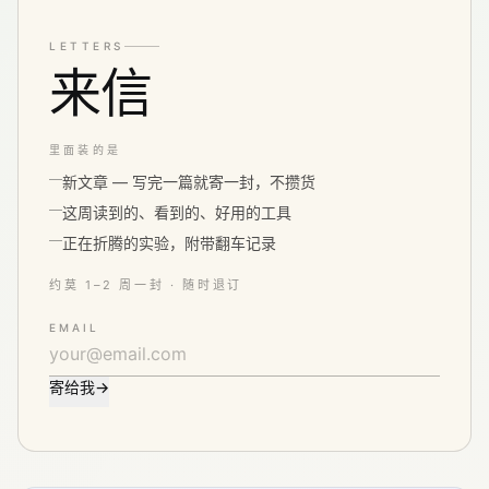
LETTERS
来信
里面装的是
新文章 — 写完一篇就寄一封，不攒货
这周读到的、看到的、好用的工具
正在折腾的实验，附带翻车记录
约莫 1–2 周一封 · 随时退订
EMAIL
寄给我
→