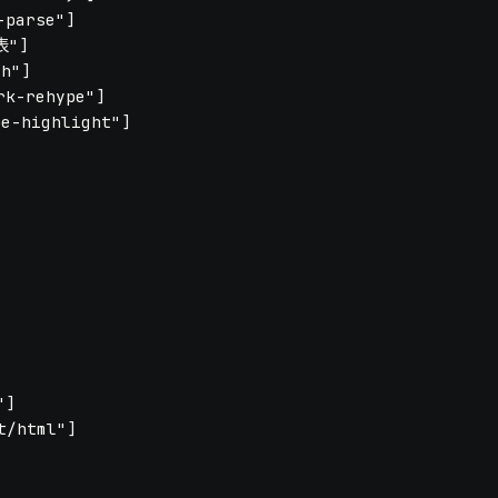
parse"]

"]

h"]

k-rehype"]

-highlight"]

]

/html"]
