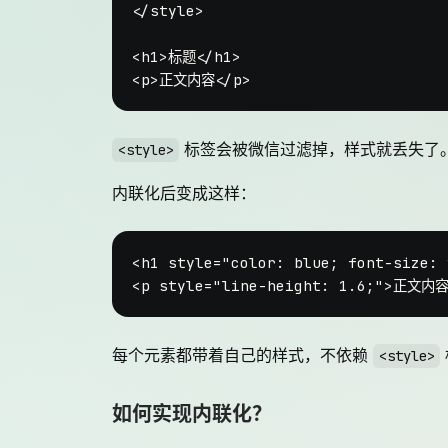
</
style
>
<
h1
>
标题
</
h1
>
<
p
>
正文内容
</
p
>
标签会被微信过滤掉，样式就丢失了
<style>
内联化后变成这样：
<
h1
style
=
"color: blue; font-size: 
<
p
style
=
"line-height: 1.6;"
>
正文内
每个元素都带着自己的样式，不依赖
<style>
如何实现内联化？