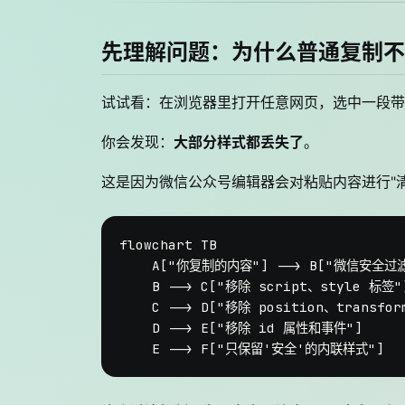
先理解问题：为什么普通复制不
试试看：在浏览器里打开任意网页，选中一段带
你会发现：
大部分样式都丢失了
。
这是因为微信公众号编辑器会对粘贴内容进行"清
flowchart TB

    A["你复制的内容"] --> B["微信安全过滤
    B --> C["移除 script、style 标签"]
    C --> D["移除 position、transfor
    D --> E["移除 id 属性和事件"]
