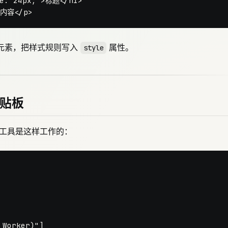
ze: 24px;">标题</h1>
文内容</p>
ML 元素，把样式规则写入
属性。
style
剪贴板
版工具是这样工作的：
Worker)"]
