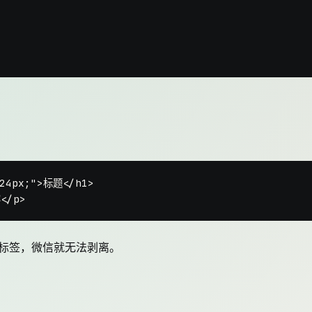
。
24px;"
>
标题
</
h1
>
容
</
p
>
标签，微信就无法剥离。