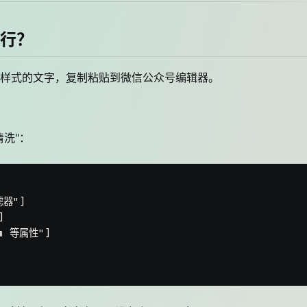
行？
样式的文字，复制粘贴到微信公众号编辑器。
洗"：
器"]



m 等属性"]
