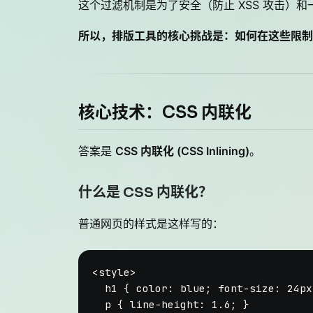
这个过滤机制是为了安全（防止 XSS 攻击）
所以，排版工具的核心挑战是：如何在这些限制
核心技术：CSS 内联化
答案是
CSS 内联化 (CSS Inlining)
。
什么是 CSS 内联化？
普通网页的样式是这样写的：
<
style
>
h1
 { 
color
: blue; 
font-size
: 
24px
p
 { 
line-height
: 
1.6