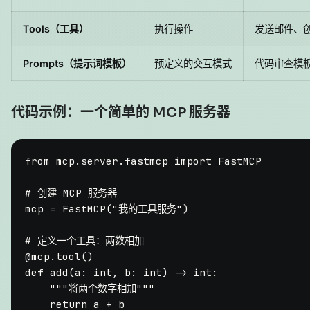
Tools（工具）
执行操作
发送邮件、创
Prompts（提示词模板）
预定义的交互模式
代码审查模
代码示例：一个简单的 MCP 服务器
from
 mcp.server.fastmcp 
import
 FastMCP

# 创建 MCP 服务器
mcp = FastMCP(
"我的工具服务"
)

# 定义一个工具：两数相加
@mcp.tool()
def
add
(
a: 
int
, b: 
int
) -> 
int
:

"""将两个数字相加"""
return
 a + b
