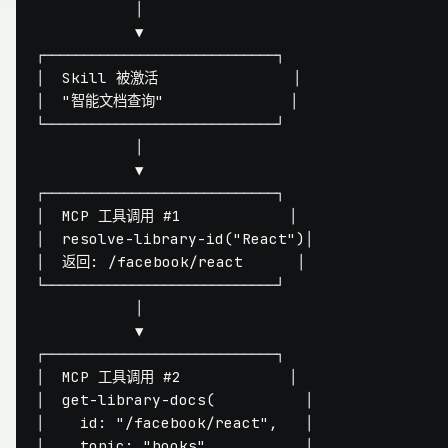
           │

           ▼

┌─────────────────────────────┐

│  Skill 被激活               │

│  "智能文档查询"              │

└─────────────────────────────┘

           │

           ▼

┌─────────────────────────────┐

│  MCP 工具调用 #1            │

│  resolve-library-id("React")│

│  返回: /facebook/react      │

└─────────────────────────────┘

           │

           ▼

┌─────────────────────────────┐

│  MCP 工具调用 #2            │

│  get-library-docs(          │

│    id: "/facebook/react",   │

│    topic: "hooks"           │
