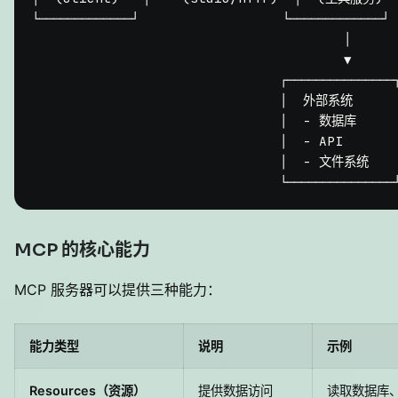
└─────────────┘                  └─────────────┘

                                       │

                                       ▼

                               ┌───────────────┐
                               │  外部系统      
                               │  - 数据库      
                               │  - API       
                               │  - 文件系统    
MCP 的核心能力
MCP 服务器可以提供三种能力：
能力类型
说明
示例
Resources（资源）
提供数据访问
读取数据库