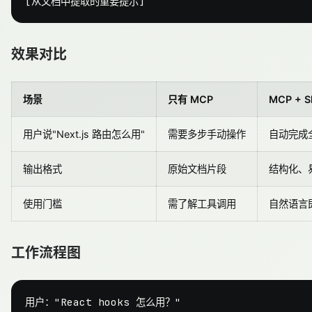
效果对比
场景
只有 MCP
MCP + Sk
用户说"Next.js 路由怎么用"
需要多步手动操作
自动完成
输出格式
原始文档片段
结构化、
使用门槛
需了解工具调用
自然语言
工作流程图
用户："React hooks 怎么用？"
