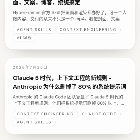
面，文案，博客，统统搞定
HyperFrames 官方 Skill 把画面和渲染都办好了，可一个人
做内容，交付的从来不只是一个 mp4。我把封面、文案、
博客、推文，还有自己录音这条路，编排成了一个架在官方
AGENT SKILLS
CONTEXT ENGINEERING
之上的 Skill，也在这里分享给同样一个人做内容的你。
AI 编程
2026年7月26日
Claude 5 时代，上下文工程的新规则 -
Anthropic 为什么删掉了 80% 的系统提示词
Anthropic 的 Claude Code 团队复盘了 Claude 5 时代的
上下文工程新规则：他们把系统提示词删掉 80% 以上，编
码评测却没有可测的下降。这篇读完来分享六组“过去 → 现
CONTEXT ENGINEERING
CLAUDE CODE
在”的变化，以及我照着新规则改自己开源 Skills 的两处实
践。
AGENT SKILLS