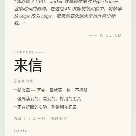
“
我测试了 GPU、worker 数量和帧率对 HyperFrames
渲染时间的影响。在这组 4K 讲解视频实验中，将帧率
从 60fps 改为 30fps，带来的变化远大于另外两个参
数。
”
—— WILLIAM
LETTERS
来信
里面装的是
新文章 — 写完一篇就寄一封，不攒货
这周读到的、看到的、好用的工具
正在折腾的实验，附带翻车记录
约莫 1–2 周一封 · 随时退订
EMAIL