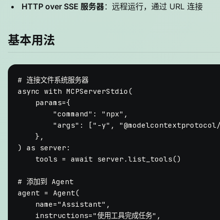
HTTP over SSE 服务器
：远程运行，通过 URL 连接
基本用法
# 连接文件系统服务器
async
with
 MCPServerStdio(

    params={

"command"
: 
"npx"
,

"args"
: [
"-y"
, 
"@modelcontextprotocol
    },

) 
as
 server:

    tools = 
await
 server.list_tools()

# 添加到 Agent
agent = Agent(

    name=
"Assistant"
,

    instructions=
"使用工具完成任务"
,
