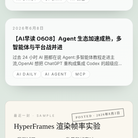
MCP 串成 Agentic Vision，Tunguz 抛出 Harness 是新战
场。
2026年6月8日
【AI早读 0608】Agent 生态加速成熟，多
智能体与平台战并进
过去 24 小时 AI 圈都在说 Agent:多智能体教程走进主
流,OpenAI 想把 ChatGPT 重构成集成 Codex 的超级应
用,DeepSeek 登顶美国增长最快的软件供应商,Notion 因
AI DAILY
AI AGENT
MCP
Anthropic 模型抖动一度全面禁用。
2026年8月2日
POSTED ·
最近一封 · SAMPLE
HyperFrames 渲染帧率实验