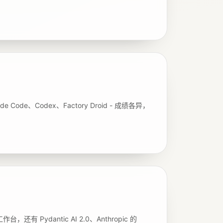
ude Code、Codex、Factory Droid - 成绩各异，
，还有 Pydantic AI 2.0、Anthropic 的