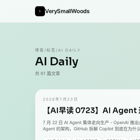
VerySmallWoods
博客
/
标签
/
AI DAILY
AI Daily
共
61
篇文章
2026年7月23日
【AI早读 0723】AI Age
7 月 22 日 AI Agent 集体走向生产 - OpenAI
Agent 的架构，GitHub 拆解 Copilot 到底在为