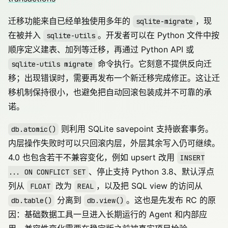
迁移功能来自已经单独使用多年的
，现
sqlite-migrate
在被并入
。开发者可以在 Python 文件中按
sqlite-utils
顺序定义建表、加列等迁移，再通过 Python API 或
命令执行。它刻意不提供反向迁
sqlite-utils migrate
移；出现错误时，需要再发布一个新迁移完成修正。这让迁
移机制保持很小，也避免把自动回滚包装成并不可靠的承
诺。
则利用 SQLite savepoint 支持嵌套事务。
db.atomic()
内层操作失败时可以只回滚内层，外层其余写入仍可继续。
4.0 也包含若干不兼容变化，例如 upsert 改用
INSERT
、停止支持 Python 3.8、默认浮点
... ON CONFLICT SET
列从
改为
，以及把 SQL view 的访问从
FLOAT
REAL
分离到
。这也是先发布 RC 的原
db.table()
db.view()
因：基础数据工具一旦进入长期运行的 Agent 和内部应