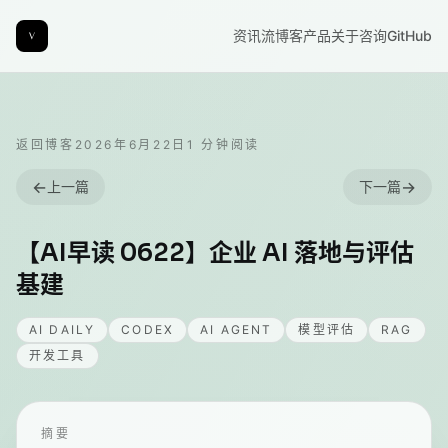
资讯流
博客
产品
关于
咨询
GitHub
返回博客
2026年6月22日
1
分钟阅读
←
→
上一篇
下一篇
【AI早读 0622】企业 AI 落地与评估
基建
AI DAILY
CODEX
AI AGENT
模型评估
RAG
开发工具
摘要