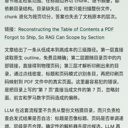
章节限定检索范围、在标题边界切 chunk、逐节摘要，都
依赖目录结构。目录缺失后，检索只能扫描整份文件，
chunk 退化为按页切分，答案也失去了文档原本的层次。
链接：
Reconstructing the Table of Contents a PDF
Forgot to Ship, So RAG Can Scope by Section
文章给出了一条从低成本到高成本的三级路径。第一层直接
读取原生 outline，免费且精确；第二层跟随目录页中的内
部链接，直接得到物理页码；第三层才解析印刷出来的目
录，通过点线密度、标题和页码模式识别条目，再把印刷页
码映射到 PDF 文件中的真实页面。这里最容易犯的错误，
是把目录上写的“第 7 页”直接当成文件的第 7 页，忽略封
面、前言和罗马数字页码造成的偏移。
LLM 在这套流程里不负责从整份文档猜目录，而只负责检
查启发式结果是否自洽：标题是否像标题、页码是否单调递
增、层级是否合理。确定性的解析器先提出候选，LLM 再