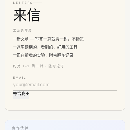
LETTERS
来信
里面装的是
新文章 — 写完一篇就寄一封，不攒货
这周读到的、看到的、好用的工具
正在折腾的实验，附带翻车记录
约莫 1–2 周一封 · 随时退订
EMAIL
寄给我
→
合作伙伴