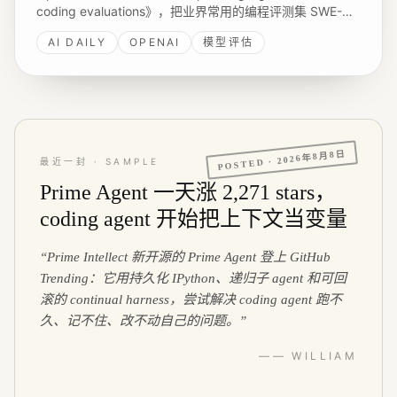
coding evaluations》，把业界常用的编程评测集 SWE-
Bench Pro 翻箱倒柜查了一遍，结论有点尴尬 - 大约 30%
AI DAILY
OPENAI
模型评估
的题目是坏的。围绕智能体评估，harness 工程化成了新的
关注点。
2026年8月8日
POSTED ·
最近一封 · SAMPLE
Prime Agent 一天涨 2,271 stars，
coding agent 开始把上下文当变量
“
Prime Intellect 新开源的 Prime Agent 登上 GitHub
Trending：它用持久化 IPython、递归子 agent 和可回
滚的 continual harness，尝试解决 coding agent 跑不
久、记不住、改不动自己的问题。
”
—— WILLIAM