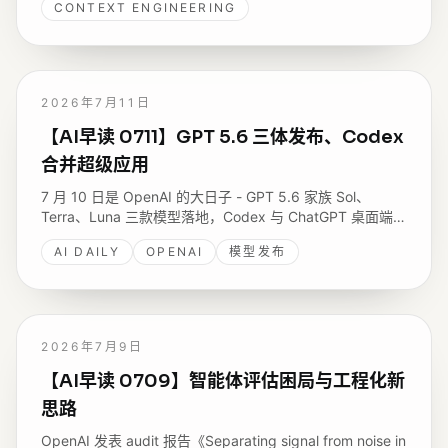
CONTEXT ENGINEERING
2026年7月11日
【AI早读 0711】GPT 5.6 三体发布、Codex
合并超级应用
7 月 10 日是 OpenAI 的大日子 - GPT 5.6 家族 Sol、
Terra、Luna 三款模型落地，Codex 与 ChatGPT 桌面端合
并为统一工作台，还有 Pydantic AI 2.0、Anthropic 的
AI DAILY
OPENAI
模型发布
GRAM 访问控制研究，以及 GitHub 关于 Copilot 代码审查
退化的复盘。
2026年7月9日
【AI早读 0709】智能体评估困局与工程化新
思路
OpenAI 发表 audit 报告《Separating signal from noise in