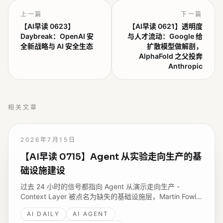
上一篇
下一篇
【AI早读 0623】
【AI早读 0621】透明度
Daybreak：OpenAI 安
与人才流动：Google 给
全新战略与 AI 安全生态
扩散模型做解剖，
AlphaFold 之父投奔
Anthropic
相关文章
2026年7月15日
【AI早读 0715】Agent 从实验走向生产的基
础设施建设
过去 24 小时的信号都指向 Agent 从演示走向生产 -
Context Layer 被点名为缺失的基础设施层，Martin Fowler
网站主张用 DSL 约束 LLM 输出，而 Codex 半年内用户从
AI DAILY
AI AGENT
70 万涨到 700 万。