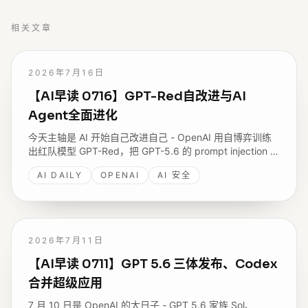
相关文章
2026年7月16日
【AI早读 0716】GPT-Red自改进与AI
Agent全面进化
今天主轴是 AI 开始自己改进自己 - OpenAI 用自博弈训练
出红队模型 GPT-Red，把 GPT-5.6 的 prompt injection 失
败率降到四个月前的六分之一；AWS 把视觉、Agent、
AI DAILY
OPENAI
AI 安全
MCP 串成 Agentic Vision，Tunguz 抛出 Harness 是新战
场。
2026年7月11日
【AI早读 0711】GPT 5.6 三体发布、Codex
合并超级应用
7 月 10 日是 OpenAI 的大日子 - GPT 5.6 家族 Sol、