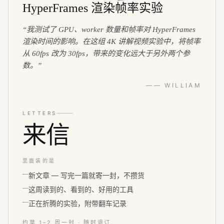
HyperFrames 渲染帧率实验
“
我测试了 GPU、worker 数量和帧率对 HyperFrames
渲染时间的影响。在这组 4K 讲解视频实验中，将帧率
从 60fps 改为 30fps，带来的变化远大于另外两个参
数。
”
—— WILLIAM
LETTERS
来信
里面装的是
新文章 — 写完一篇就寄一封，不攒货
这周读到的、看到的、好用的工具
正在折腾的实验，附带翻车记录
约莫 1–2 周一封 · 随时退订