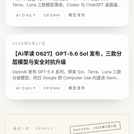
Terra、Luna 三款模型落地，Codex 与 ChatGPT 桌面端合
并为统一工作台，还有 Pydantic AI 2.0、Anthropic 的
AI DAILY
OPENAI
模型发布
GRAM 访问控制研究，以及 GitHub 关于 Copilot 代码审查
退化的复盘。
2026年6月27日
【AI早读 0627】GPT-5.6 Sol 发布，三款分
层模型与安全对抗升级
OpenAI 发布 GPT-5.6 系列，带来 Sol、Terra、Luna 三款
分层模型；同日 Google 把 Computer Use 内建进 Gemini
3.5 Flash，Stripe 分享金融合规场景的 Agent 实战，
AI DAILY
OPENAI
模型发布
OpenAI 内部 Codex 用量在七个月里暴增数十倍。
2026年8月2日
POSTED ·
最近一封 · SAMPLE