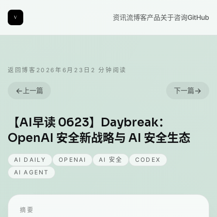
资讯流
博客
产品
关于
咨询
GitHub
返回博客
2026年6月23日
2
分钟阅读
←
→
上一篇
下一篇
【AI早读 0623】Daybreak：
OpenAI 安全新战略与 AI 安全生态
AI DAILY
OPENAI
AI 安全
CODEX
AI AGENT
摘要