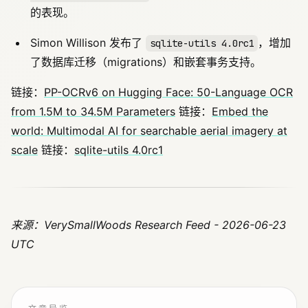
的表现。
Simon Willison 发布了
，增加
sqlite-utils 4.0rc1
了数据库迁移（migrations）和嵌套事务支持。
链接：
PP-OCRv6 on Hugging Face: 50-Language OCR
from 1.5M to 34.5M Parameters
链接：
Embed the
world: Multimodal AI for searchable aerial imagery at
scale
链接：
sqlite-utils 4.0rc1
来源：VerySmallWoods Research Feed - 2026-06-23
UTC