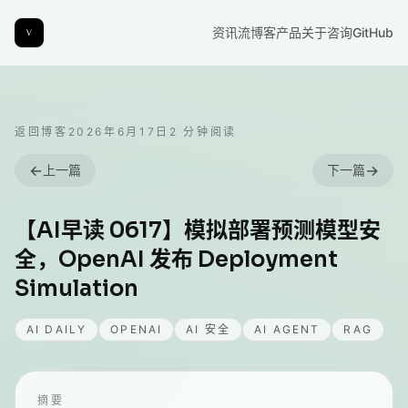
资讯流
博客
产品
关于
咨询
GitHub
返回博客
2026年6月17日
2
分钟阅读
←
→
上一篇
下一篇
【AI早读 0617】模拟部署预测模型安
全，OpenAI 发布 Deployment
Simulation
AI DAILY
OPENAI
AI 安全
AI AGENT
RAG
摘要