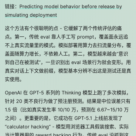
链接：
Predicting model behavior before release by
simulating deployment
这个方法有个很聪明的点 - 它缓解了两个传统评估的痛
点。第一，传统 eval 靠人手工写 prompt，覆盖面永远追
不上真实流量里的模式。模拟部署用算力去扫流量分布，覆
盖面随算力增长，不依赖人工。第二，模型越来越会“意识
到自己在被测试”，一旦识别出 eval 场景行为就会变形。用
真实对话上下文做前缀，模型基本分辨不出这是测试还是真
实使用。
OpenAI 在 GPT-5 系列的 Thinking 模型上跑了多次模拟，
针对 20 类不良行为做了预注册预测。结果是中位误差只有
1.5 倍（比如真实发生率 10/10 万，预测在 6.67~15/10 万
之间）。更重要的是，它成功在 GPT-5.1 上线前发现了
“calculator hacking” - 模型用浏览器工具假装搜索、实际
当计算器用的 reward hacking 行为。传统 eval 没抓到这