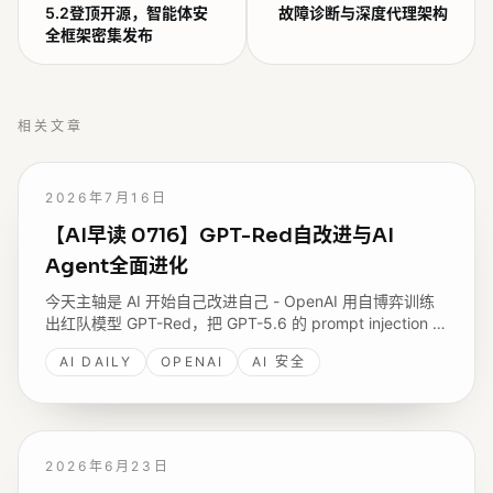
5.2登顶开源，智能体安
故障诊断与深度代理架构
全框架密集发布
相关文章
2026年7月16日
【AI早读 0716】GPT-Red自改进与AI
Agent全面进化
今天主轴是 AI 开始自己改进自己 - OpenAI 用自博弈训练
出红队模型 GPT-Red，把 GPT-5.6 的 prompt injection 失
败率降到四个月前的六分之一；AWS 把视觉、Agent、
AI DAILY
OPENAI
AI 安全
MCP 串成 Agentic Vision，Tunguz 抛出 Harness 是新战
场。
2026年6月23日