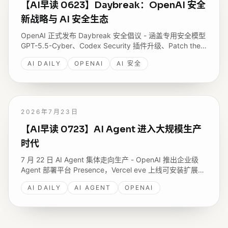
【AI早读 0623】Daybreak：OpenAI 安全
新战略与 AI 安全生态
OpenAI 正式发布 Daybreak 安全倡议 - 涵盖专用安全模型
GPT-5.5-Cyber、Codex Security 插件升级、Patch the
Planet 开源漏洞修复计划以及网络安全合作伙伴生态，是
AI DAILY
OPENAI
AI 安全
其力度最大的一次安全战略动作。
2026年7月23日
【AI早读 0723】AI Agent 进入大规模生产
时代
7 月 22 日 AI Agent 集体走向生产 - OpenAI 推出企业级
Agent 部署平台 Presence，Vercel eve 上线可安装扩展系
统，monday.com 公开在 Amazon Bedrock 规模化运行
AI DAILY
AI AGENT
OPENAI
Agent 的架构，GitHub 拆解 Copilot 到底在为什么收费。