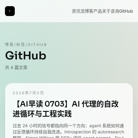
资讯流
博客
产品
关于
咨询
GitHub
博客
/
标签
/
GITHUB
GitHub
共
4
篇文章
2026年7月3日
【AI早读 0703】AI 代理的自改
进循环与工程实践
过去 24 小时的信号都指向同一个方向：agent 系统如何通
过反馈循环持续自我改进。Introspection 的 autoresearch
框架、Simon Willison 用 DSPy 评估 agent prompt、Paul