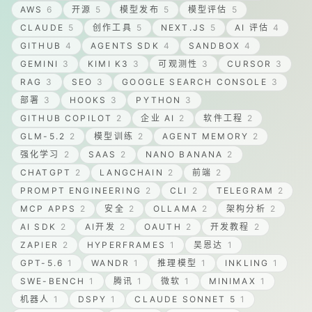
AWS
6
开源
5
模型发布
5
模型评估
5
CLAUDE
5
创作工具
5
NEXT.JS
5
AI 评估
4
GITHUB
4
AGENTS SDK
4
SANDBOX
4
GEMINI
3
KIMI K3
3
可观测性
3
CURSOR
3
RAG
3
SEO
3
GOOGLE SEARCH CONSOLE
3
部署
3
HOOKS
3
PYTHON
3
GITHUB COPILOT
2
企业 AI
2
软件工程
2
GLM-5.2
2
模型训练
2
AGENT MEMORY
2
强化学习
2
SAAS
2
NANO BANANA
2
CHATGPT
2
LANGCHAIN
2
前端
2
PROMPT ENGINEERING
2
CLI
2
TELEGRAM
2
MCP APPS
2
安全
2
OLLAMA
2
架构分析
2
AI SDK
2
AI开发
2
OAUTH
2
开发教程
2
ZAPIER
2
HYPERFRAMES
1
吴恩达
1
GPT-5.6
1
WANDR
1
推理模型
1
INKLING
1
SWE-BENCH
1
腾讯
1
微软
1
MINIMAX
1
机器人
1
DSPY
1
CLAUDE SONNET 5
1