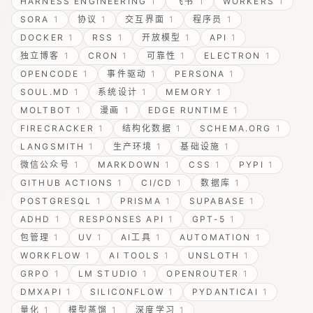
HARNESS ENGINEERING
1
飞书
1
WORKERS
1
SORA
1
协议
1
交互界面
1
程序员
1
DOCKER
1
RSS
1
开放模型
1
API
1
独立博客
1
CRON
1
可靠性
1
ELECTRON
1
OPENCODE
1
事件驱动
1
PERSONA
1
SOUL.MD
1
系统设计
1
MEMORY
1
MOLTBOT
1
漫画
1
EDGE RUNTIME
1
FIRECRACKER
1
结构化数据
1
SCHEMA.ORG
1
LANGSMITH
1
生产环境
1
基础设施
1
微信公众号
1
MARKDOWN
1
CSS
1
PYPI
1
GITHUB ACTIONS
1
CI/CD
1
数据库
1
POSTGRESQL
1
PRISMA
1
SUPABASE
1
ADHD
1
RESPONSES API
1
GPT-5
1
包管理
1
UV
1
AI工具
1
AUTOMATION
1
WORKFLOW
1
AI TOOLS
1
UNSLOTH
1
GRPO
1
LM STUDIO
1
OPENROUTER
1
DMXAPI
1
SILICONFLOW
1
PYDANTICAI
1
量化
1
模型蒸馏
1
深度学习
1