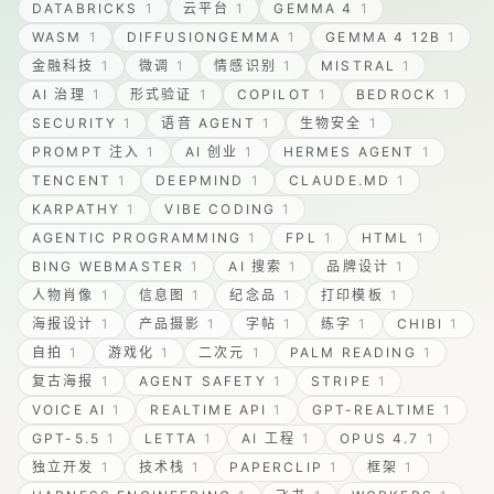
DATABRICKS
1
云平台
1
GEMMA 4
1
WASM
1
DIFFUSIONGEMMA
1
GEMMA 4 12B
1
金融科技
1
微调
1
情感识别
1
MISTRAL
1
AI 治理
1
形式验证
1
COPILOT
1
BEDROCK
1
SECURITY
1
语音 AGENT
1
生物安全
1
PROMPT 注入
1
AI 创业
1
HERMES AGENT
1
TENCENT
1
DEEPMIND
1
CLAUDE.MD
1
KARPATHY
1
VIBE CODING
1
AGENTIC PROGRAMMING
1
FPL
1
HTML
1
BING WEBMASTER
1
AI 搜索
1
品牌设计
1
人物肖像
1
信息图
1
纪念品
1
打印模板
1
海报设计
1
产品摄影
1
字帖
1
练字
1
CHIBI
1
自拍
1
游戏化
1
二次元
1
PALM READING
1
复古海报
1
AGENT SAFETY
1
STRIPE
1
VOICE AI
1
REALTIME API
1
GPT-REALTIME
1
GPT-5.5
1
LETTA
1
AI 工程
1
OPUS 4.7
1
独立开发
1
技术栈
1
PAPERCLIP
1
框架
1