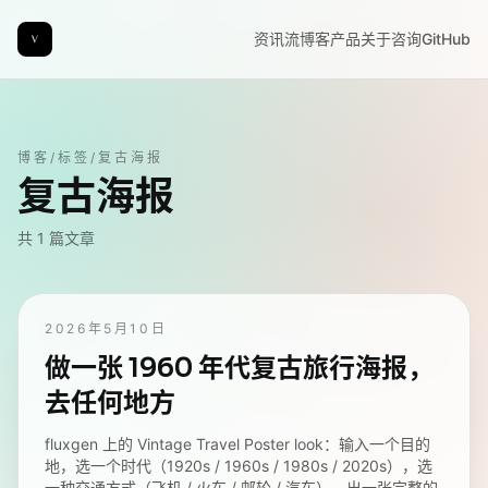
资讯流
博客
产品
关于
咨询
GitHub
博客
/
标签
/
复古海报
复古海报
共
1
篇文章
2026年5月10日
做一张 1960 年代复古旅行海报，
去任何地方
fluxgen 上的 Vintage Travel Poster look：输入一个目的
地，选一个时代（1920s / 1960s / 1980s / 2020s），选
一种交通方式（飞机 / 火车 / 邮轮 / 汽车），出一张完整的