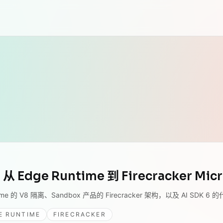
 Edge Runtime 到 Firecracker Mic
ime 的 V8 隔离、Sandbox 产品的 Firecracker 架构，以及 AI SDK
E RUNTIME
FIRECRACKER