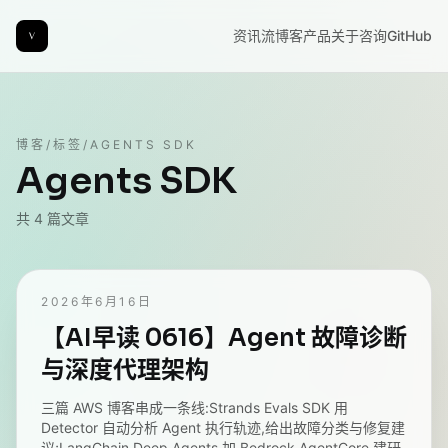
资讯流
博客
产品
关于
咨询
GitHub
博客
/
标签
/
AGENTS SDK
Agents SDK
共
4
篇文章
2026年6月16日
【AI早读 0616】Agent 故障诊断
与深度代理架构
三篇 AWS 博客串成一条线:Strands Evals SDK 用
Detector 自动分析 Agent 执行轨迹,给出故障分类与修复建
议;LangChain Deep Agents 加 Bedrock AgentCore 建研