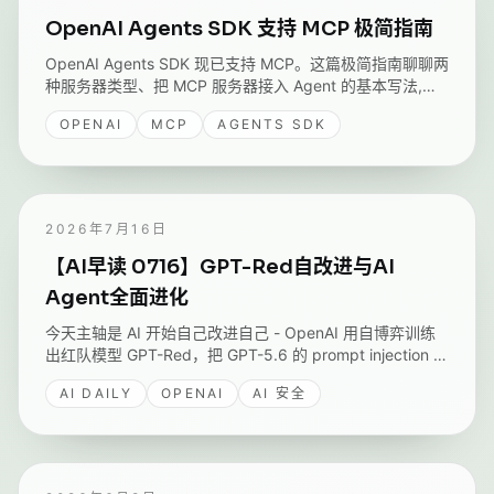
OpenAI Agents SDK 支持 MCP 极简指南
OpenAI Agents SDK 现已支持 MCP。这篇极简指南聊聊两
种服务器类型、把 MCP 服务器接入 Agent 的基本写法,以
及用缓存降低延迟的小技巧。
OPENAI
MCP
AGENTS SDK
2026年7月16日
【AI早读 0716】GPT-Red自改进与AI
Agent全面进化
今天主轴是 AI 开始自己改进自己 - OpenAI 用自博弈训练
出红队模型 GPT-Red，把 GPT-5.6 的 prompt injection 失
败率降到四个月前的六分之一；AWS 把视觉、Agent、
AI DAILY
OPENAI
AI 安全
MCP 串成 Agentic Vision，Tunguz 抛出 Harness 是新战
场。