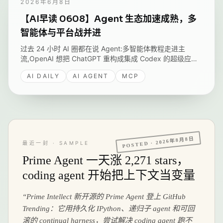
2026年6月8日
【AI早读 0608】Agent 生态加速成熟，多
智能体与平台战并进
过去 24 小时 AI 圈都在说 Agent:多智能体教程走进主
流,OpenAI 想把 ChatGPT 重构成集成 Codex 的超级应
用,DeepSeek 登顶美国增长最快的软件供应商,Notion 因
AI DAILY
AI AGENT
MCP
Anthropic 模型抖动一度全面禁用。
2026年8月8日
POSTED ·
最近一封 · SAMPLE
Prime Agent 一天涨 2,271 stars，
coding agent 开始把上下文当变量
“
Prime Intellect 新开源的 Prime Agent 登上 GitHub
Trending：它用持久化 IPython、递归子 agent 和可回
滚的 continual harness，尝试解决 coding agent 跑不