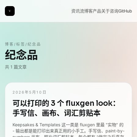
资讯流
博客
产品
关于
咨询
GitHub
博客
/
标签
/
纪念品
纪念品
共
1
篇文章
2026年5月10日
可以打印的 3 个 fluxgen look：
手写信、画布、词汇剪贴本
Keepsakes & Templates 这一类是 fluxgen 里最 "实物" 的
- 输出都是能打印出来真正用的小手工。手写信、paint-by-
numbers 画布、照片词汇剪贴本。每个都有 "做完之后真存