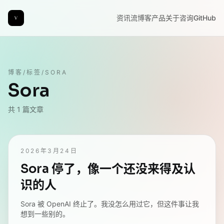
资讯流
博客
产品
关于
咨询
GitHub
博客
/
标签
/
SORA
Sora
共
1
篇文章
2026年3月24日
Sora 停了，像一个还没来得及认
识的人
Sora 被 OpenAI 终止了。我没怎么用过它，但这件事让我
想到一些别的。