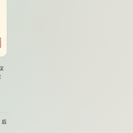
议
在
，后