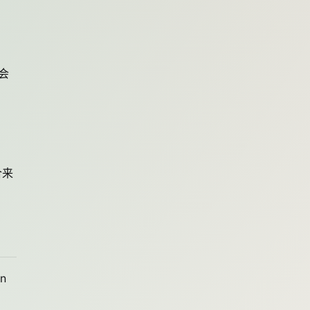
国会
合来
n