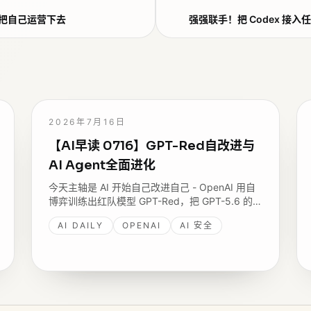
用自己把自己运营下去
强强联手！把 Codex 接入任何智能体
2026年7月16日
【AI早读 0716】GPT-Red自改进与
AI Agent全面进化
今天主轴是 AI 开始自己改进自己 - OpenAI 用自
博弈训练出红队模型 GPT-Red，把 GPT-5.6 的
prompt injection 失败率降到四个月前的六分之
AI DAILY
OPENAI
AI 安全
一；AWS 把视觉、Agent、MCP 串成 Agentic
Vision，Tunguz 抛出 Harness 是新战场。