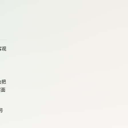
客观
会把
层面
号