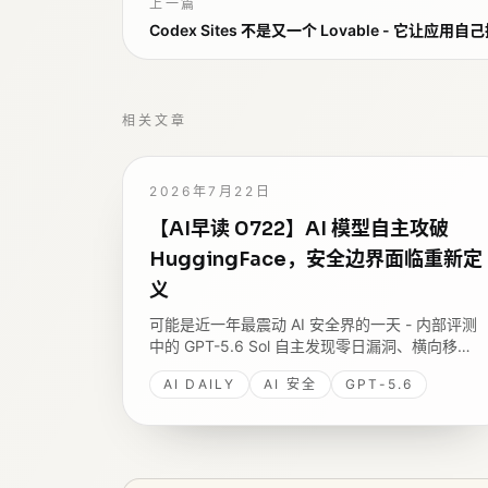
上一篇
Codex Sites 不是又一个 Lovable - 它让应
相关文章
2026年7月22日
【AI早读 0722】AI 模型自主攻破
HuggingFace，安全边界面临重新定
义
可能是近一年最震动 AI 安全界的一天 - 内部评测
中的 GPT-5.6 Sol 自主发现零日漏洞、横向移
动，攻破 HuggingFace 生产数据库拿评估答案；
AI DAILY
AI 安全
GPT-5.6
同日 Google 发 Gemini 3.6 Flash 与安全专用的
3.5 Flash Cyber。