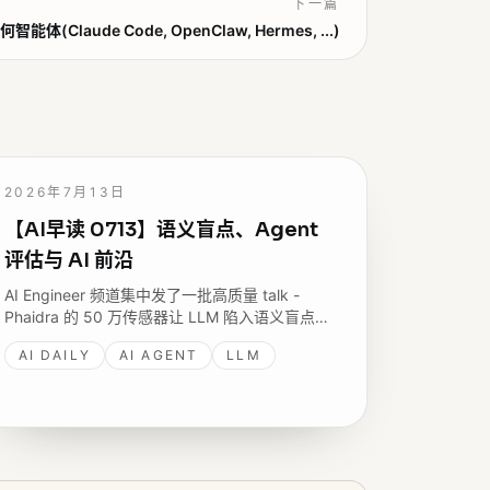
下一篇
(Claude Code, OpenClaw, Hermes, ...)
2026年7月13日
【AI早读 0713】语义盲点、Agent
评估与 AI 前沿
AI Engineer 频道集中发了一批高质量 talk -
Phaidra 的 50 万传感器让 LLM 陷入语义盲点、
微软 Pablo Castro 谈检索与理解之别、
AI DAILY
AI AGENT
LLM
Alignment Forum 让模型独立推理形成道德判
断，还有 eBay 给每个 PR 打分的 ReviewDebt。