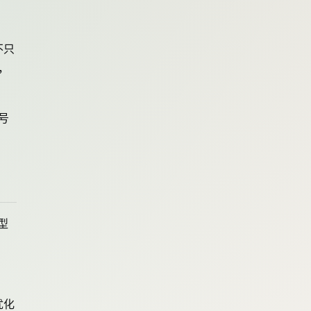
不只
，
号
型
优化