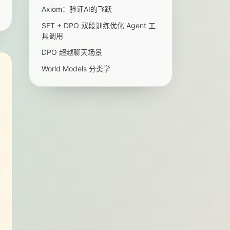
Axiom：验证AI的飞跃
SFT + DPO 双段训练优化 Agent 工
具调用
DPO 超越聊天场景
World Models 分类学