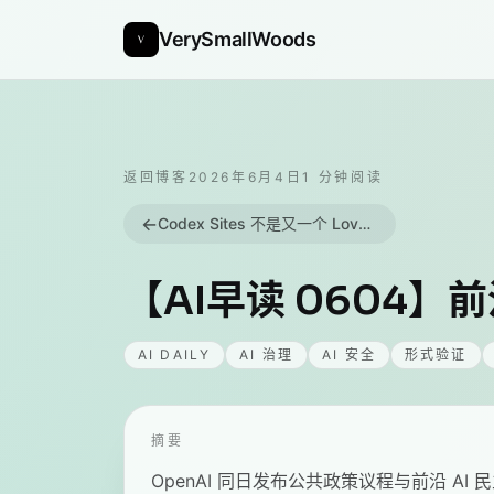
VerySmallWoods
返回博客
2026年6月4日
1
分钟阅读
←
Codex Sites 不是又一个 Lovable - 它让应用自己把自己运营下去
【AI早读 0604】
AI DAILY
AI 治理
AI 安全
形式验证
摘要
OpenAI 同日发布公共政策议程与前沿 AI 