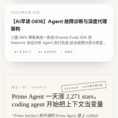
2026年6月16日
【AI早读 0616】Agent 故障诊断与深度代理
架构
三篇 AWS 博客串成一条线:Strands Evals SDK 用
Detector 自动分析 Agent 执行轨迹,给出故障分类与修复建
议;LangChain Deep Agents 加 Bedrock AgentCore 建研
AI DAILY
AI AGENT
AWS
究代理;Gemma 4 系列登陆 Amazon Bedrock。
2026年8月8日
POSTED ·
最近一封 · SAMPLE
Prime Agent 一天涨 2,271 stars，
coding agent 开始把上下文当变量
“
Prime Intellect 新开源的 Prime Agent 登上 GitHub