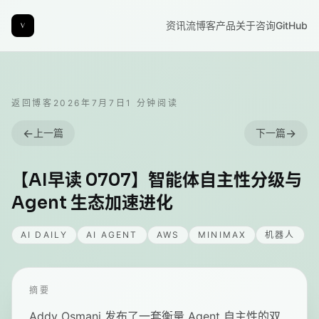
资讯流
博客
产品
关于
咨询
GitHub
返回博客
2026年7月7日
1
分钟阅读
←
→
上一篇
下一篇
【AI早读 0707】智能体自主性分级与
Agent 生态加速进化
AI DAILY
AI AGENT
AWS
MINIMAX
机器人
摘要
Addy Osmani 发布了一套衡量 Agent 自主性的双