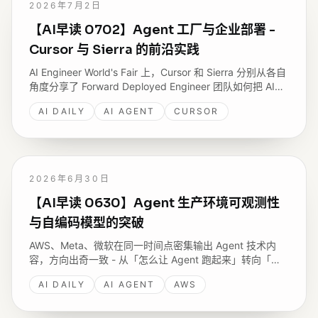
2026年7月2日
【AI早读 0702】Agent 工厂与企业部署 -
Cursor 与 Sierra 的前沿实践
AI Engineer World's Fair 上，Cursor 和 Sierra 分别从各自
角度分享了 Forward Deployed Engineer 团队如何把 AI
Agent 真正部署到企业环境中；AWS 与 Google Cloud 同
AI DAILY
AI AGENT
CURSOR
期也在 Agent 基础设施上放出多篇新文章。
2026年6月30日
【AI早读 0630】Agent 生产环境可观测性
与自编码模型的突破
AWS、Meta、微软在同一时间点密集输出 Agent 技术内
容，方向出奇一致 - 从「怎么让 Agent 跑起来」转向「怎
么让 Agent 在生产环境里稳定、安全、可调试」；
AI DAILY
AI AGENT
AWS
DeepReinforce 开源的 Ornith-1.0 则在编码 Agent 层面做
了新尝试。