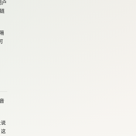
用户
全链
据隔
可
语音
止说
。这