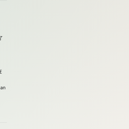
、
了
在
an