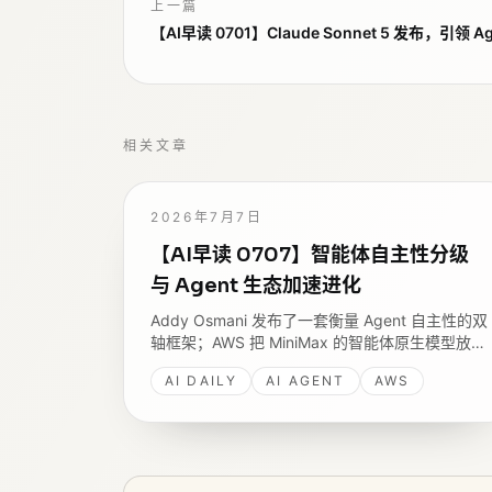
上一篇
【AI早读 0701】Claude Sonnet 5 发布，引领 A
相关文章
2026年7月7日
【AI早读 0707】智能体自主性分级
与 Agent 生态加速进化
Addy Osmani 发布了一套衡量 Agent 自主性的双
轴框架；AWS 把 MiniMax 的智能体原生模型放上
Bedrock；Hugging Face 的 LeRobot v0.6.0 给
AI DAILY
AI AGENT
AWS
机器人学习加上了世界模型和奖励模型。三条线
拼出同一幅画面。