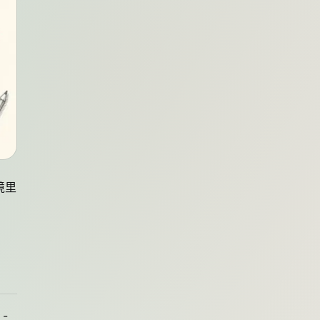
境里
 -