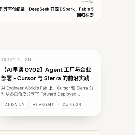
下一篇
l 作弊率创纪录，DeepSeek 开源 DSpark，Fable 5
回归在即
2026年7月2日
【AI早读 0702】Agent 工厂与企业
部署 - Cursor 与 Sierra 的前沿实践
AI Engineer World's Fair 上，Cursor 和 Sierra 分
别从各自角度分享了 Forward Deployed
Engineer 团队如何把 AI Agent 真正部署到企业环
AI DAILY
AI AGENT
CURSOR
境中；AWS 与 Google Cloud 同期也在 Agent 基
础设施上放出多篇新文章。