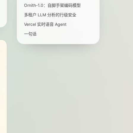
Ornith-1.0：自脚手架编码模型
多租户 LLM 分析的行级安全
Vercel 实时语音 Agent
一句话