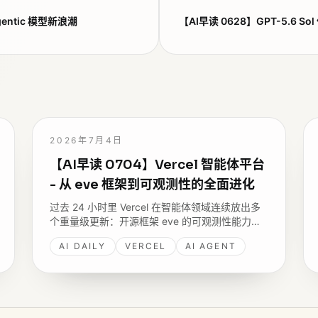
gentic 模型新浪潮
【AI早读 0628】GPT-5.6 So
2026年7月4日
【AI早读 0704】Vercel 智能体平台
- 从 eve 框架到可观测性的全面进化
过去 24 小时里 Vercel 在智能体领域连续放出多
个重量级更新：开源框架 eve 的可观测性能力落
地，首席软件架构师 Andrew Qu 在 Latent
AI DAILY
VERCEL
AI AGENT
Space 上深度阐述对智能体的理解 - Vercel 正在
重新定义「部署」这个词的含义。