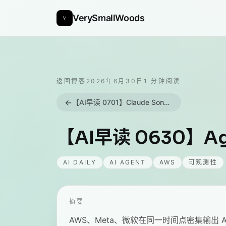
VerySmallWoods
返回博客
2026年6月30日
1
分钟阅读
←
【AI早读 0701】Claude Sonnet 5 发布，引领 Agentic 模型新浪潮
【AI早读 0630】
AI DAILY
AI AGENT
AWS
可观测性
摘要
AWS、Meta、微软在同一时间点密集输出 Ag