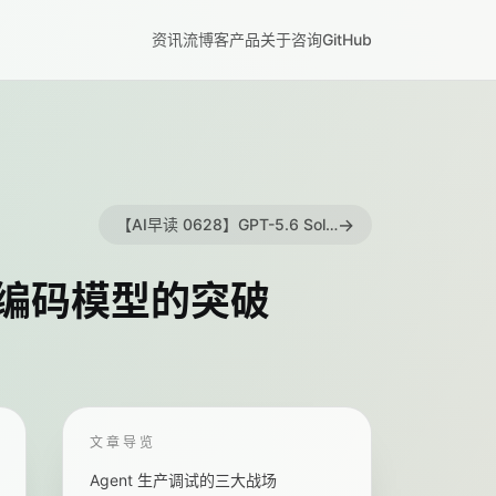
资讯流
博客
产品
关于
咨询
GitHub
→
【AI早读 0628】GPT-5.6 Sol 作弊率创纪录，DeepSeek 开源 DSpark，Fable 5 回归在即
与自编码模型的突破
文章导览
Agent 生产调试的三大战场