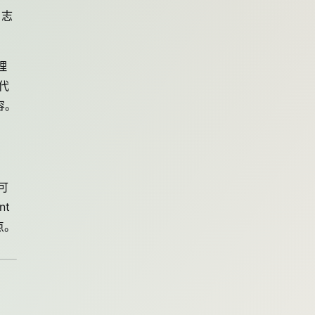
日志
理
代
容。
可
nt
难点。