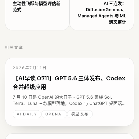
主动性飞跃与模型评估新
AI 三连发：
范式
DiffusionGemma、
Managed Agents 与 ML
遗忘审计
相关文章
2026年7月11日
【AI早读 0711】GPT 5.6 三体发布、Codex
合并超级应用
7 月 10 日是 OpenAI 的大日子 - GPT 5.6 家族 Sol、
Terra、Luna 三款模型落地，Codex 与 ChatGPT 桌面端合
并为统一工作台，还有 Pydantic AI 2.0、Anthropic 的
AI DAILY
OPENAI
模型发布
GRAM 访问控制研究，以及 GitHub 关于 Copilot 代码审查
退化的复盘。