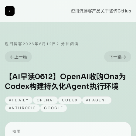
资讯流
博客
产品
关于
咨询
GitHub
返回博客
2026年6月12日
2
分钟阅读
←
→
上一篇
下一篇
【AI早读0612】OpenAI收购Ona为
Codex构建持久化Agent执行环境
AI DAILY
OPENAI
CODEX
AI AGENT
ANTHROPIC
GOOGLE
摘要