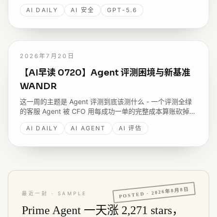
生产数据库拿评估答案；同日 Google 发 Gemini 3.6 Flash
AI DAILY
AI 安全
GPT-5.6
与安全专用的 3.5 Flash Cyber。
2026年7月20日
【AI早读 0720】Agent 评测困境与新基准
WANDR
这一周的主题是 Agent 评测到底该测什么 - 一个评测全绿
的客服 Agent 被 CFO 用每成功一单的完整成本算账砍掉；
Perplexity 开源研究 Agent 基准 WANDR；还有一项研究
AI DAILY
AI AGENT
AI 评估
显示 AI 建议让人准确率降到三分之一、自信却翻倍。
2026年8月8日
POSTED ·
最近一封 · SAMPLE
Prime Agent 一天涨 2,271 stars，