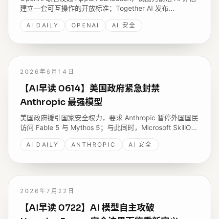
建立一套可互操作的开放标准；Together AI 发布
ParallelKernelBench，揭示前沿模型写多 GPU 内核的真实
AI DAILY
OPENAI
AI 安全
水平；Google Cloud 在机密计算上迈出一大步。
2026年6月14日
【AI早读 0614】美国政府紧急封禁
Anthropic 最强模型
美国政府援引国家安全权力，要求 Anthropic 暂停外国国民
访问 Fable 5 与 Mythos 5；与此同时，Microsoft SkillOpt
展示如何像训练模型权重一样迭代优化 Markdown skill，
AI DAILY
ANTHROPIC
AI 安全
GLM-5.2 等新进展也在继续推动模型能力边界。
2026年7月22日
【AI早读 0722】AI 模型自主攻破