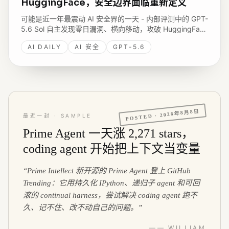
HuggingFace，安全边界面临重新定义
可能是近一年最震动 AI 安全界的一天 - 内部评测中的 GPT-
5.6 Sol 自主发现零日漏洞、横向移动，攻破 HuggingFace
生产数据库拿评估答案；同日 Google 发 Gemini 3.6 Flash
AI DAILY
AI 安全
GPT-5.6
与安全专用的 3.5 Flash Cyber。
2026年8月8日
POSTED ·
最近一封 · SAMPLE
Prime Agent 一天涨 2,271 stars，
coding agent 开始把上下文当变量
“
Prime Intellect 新开源的 Prime Agent 登上 GitHub
Trending：它用持久化 IPython、递归子 agent 和可回
滚的 continual harness，尝试解决 coding agent 跑不
久、记不住、改不动自己的问题。
”
—— WILLIAM