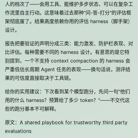
人的档次了——会用工具、能维护多步状态、可以在复杂工
作流里自主行动。这意味着过去那种"问-答-打分"的评估框
架彻底废了。结果高度依赖你用的评估 harness（脚手架）
设计。
报告把要验证的声明分成三类：能力激发、防护栏表现、对
比评估。每种需要不同的 harness 设计。有意思的是它特
别提到，一个不支持 context compaction 的 harness 会
严重低估长周期 Agent 任务的表现——换句话说，测评结
果的可信度直接取决于工具链。
给你的实用建议：下次看到某个模型跑分，先问一句"他们
用的什么 harness？预算给了多少 token？"——不交代这
些的跑分基本不可解释。
原文：
A shared playbook for trustworthy third party
evaluations