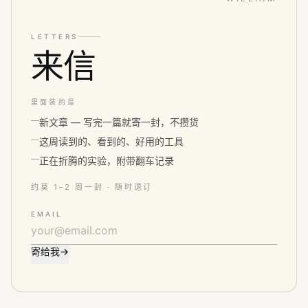
LETTERS
来信
里面装的是
新文章 — 写完一篇就寄一封，不攒货
这周读到的、看到的、好用的工具
正在折腾的实验，附带翻车记录
约莫 1–2 周一封 · 随时退订
EMAIL
寄给我
→