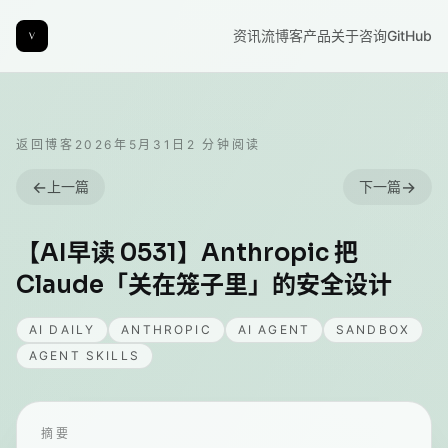
资讯流
博客
产品
关于
咨询
GitHub
返回博客
2026年5月31日
2
分钟阅读
←
→
上一篇
下一篇
【AI早读 0531】Anthropic 把
Claude「关在笼子里」的安全设计
AI DAILY
ANTHROPIC
AI AGENT
SANDBOX
AGENT SKILLS
摘要