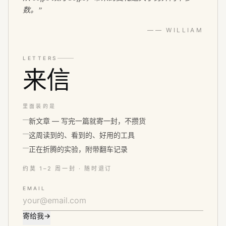
数。
”
—— WILLIAM
LETTERS
来信
里面装的是
新文章 — 写完一篇就寄一封，不攒货
这周读到的、看到的、好用的工具
正在折腾的实验，附带翻车记录
约莫 1–2 周一封 · 随时退订
EMAIL
寄给我
→