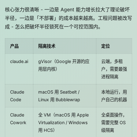
核心张力很清晰 - 一边是 Agent 能力增长拉大了理论破坏
半径，一边是「不部署」的成本越来越高。工程问题被改写
成 - 怎么把破坏半径锁死在一个可控范围内。
产品
隔离技术
定位
claude.ai
gVisor（Google 开源的应
云端，多租
用层内核）
户，需要最强
进程隔离
Claude
macOS 用 Seatbelt /
本地运行，用
Code
Linux 用 Bubblewrap
户自己的机器
Claude
全 VM（macOS 用 Apple
全桌面操作，
Cowork
Virtualization / Windows
需要完整 OS
用 HCS）
级隔离