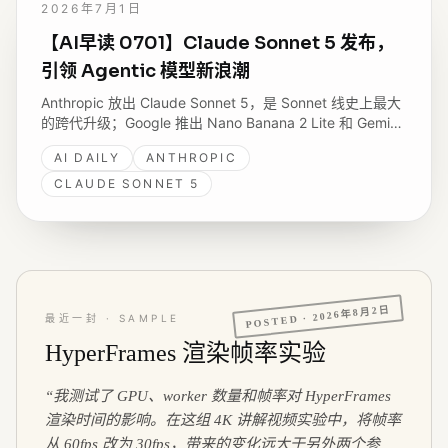
2026年7月1日
【AI早读 0701】Claude Sonnet 5 发布，
引领 Agentic 模型新浪潮
Anthropic 放出 Claude Sonnet 5，是 Sonnet 线史上最大
的跨代升级；Google 推出 Nano Banana 2 Lite 和 Gemini
Omni Flash；微软发布 SkillOpt 研究；Vercel 一口气更新
AI DAILY
ANTHROPIC
容器注册表、Dockerfile 支持和 Agent 功能。
CLAUDE SONNET 5
2026年8月2日
POSTED ·
最近一封 · SAMPLE
HyperFrames 渲染帧率实验
“
我测试了 GPU、worker 数量和帧率对 HyperFrames
渲染时间的影响。在这组 4K 讲解视频实验中，将帧率
从 60fps 改为 30fps，带来的变化远大于另外两个参