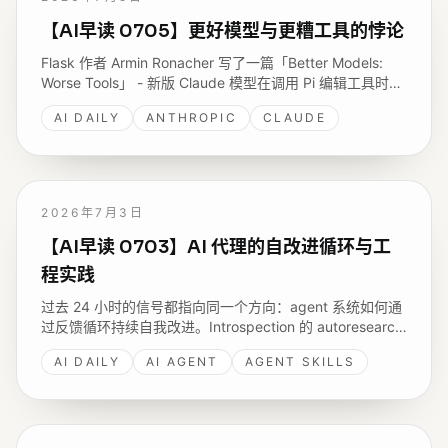
【AI早读 0705】更好模型与更糟工具的悖论
Flask 作者 Armin Ronacher 写了一篇「Better Models:
Worse Tools」 - 新版 Claude 模型在调用 Pi 编辑工具时会
凭空捏造不存在的 schema 字段，编辑内容本身正确，工
AI DAILY
ANTHROPIC
CLAUDE
具调用却因校验失败被拒，而老版本模型反而没有这个问
题。
2026年7月3日
【AI早读 0703】AI 代理的自改进循环与工
程实践
过去 24 小时的信号都指向同一个方向：agent 系统如何通
过反馈循环持续自我改进。Introspection 的 autoresearch
框架、Simon Willison 用 DSPy 评估 agent prompt、Paul
AI DAILY
AI AGENT
AGENT SKILLS
Bakaus 的技能工程理念，加上 GitHub 和 AWS 的安全治
理实践。