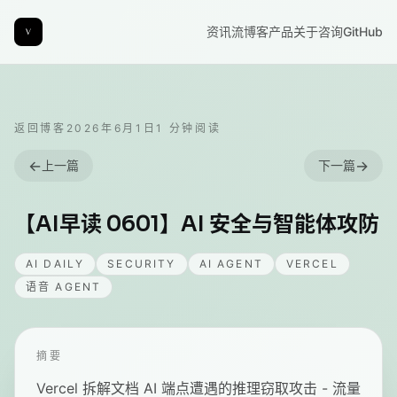
资讯流
博客
产品
关于
咨询
GitHub
返回博客
2026年6月1日
1
分钟阅读
←
→
上一篇
下一篇
【AI早读 0601】AI 安全与智能体攻防
AI DAILY
SECURITY
AI AGENT
VERCEL
语音 AGENT
摘要
Vercel 拆解文档 AI 端点遭遇的推理窃取攻击 - 流量