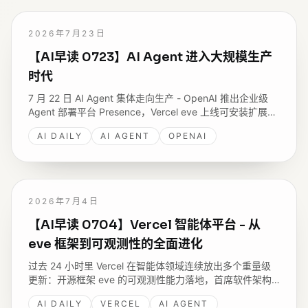
2026年7月23日
【AI早读 0723】AI Agent 进入大规模生产
时代
7 月 22 日 AI Agent 集体走向生产 - OpenAI 推出企业级
Agent 部署平台 Presence，Vercel eve 上线可安装扩展系
统，monday.com 公开在 Amazon Bedrock 规模化运行
AI DAILY
AI AGENT
OPENAI
Agent 的架构，GitHub 拆解 Copilot 到底在为什么收费。
2026年7月4日
【AI早读 0704】Vercel 智能体平台 - 从
eve 框架到可观测性的全面进化
过去 24 小时里 Vercel 在智能体领域连续放出多个重量级
更新：开源框架 eve 的可观测性能力落地，首席软件架构
师 Andrew Qu 在 Latent Space 上深度阐述对智能体的理
AI DAILY
VERCEL
AI AGENT
解 - Vercel 正在重新定义「部署」这个词的含义。