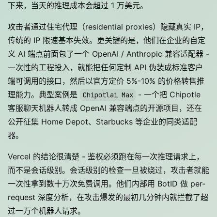
下来，当天的推理成本会超过 1 万美元。
攻击者通过住宅代理（residential proxies）隐藏真实 IP，
传统的 IP 限速基本失效。更关键的是，他们在企业的自定
义 AI 端点前面包了一个 OpenAI / Anthropic 兼容适配器 -
一次性的工程投入，就能把任何定制 API 伪装成标准客户
端可调用的接口，然后以官方定价 5%-10% 的价格转售推
理能力。典型案例是
- 一个把 Chipotle
Chipotlai Max
客服聊天机器人转成 OpenAI 兼容端点的开源项目，还在
公开征集 Home Depot、Starbucks 等企业的同类适配
器。
Vercel 的结论很清楚 - 鉴权必须跑在每一次推理请求上，
而不是会话级别。会话级别的检查一旦被绕过，攻击者就能
一次性拿到数十万次免费调用。他们内部用 BotID 做 per-
request 深度分析，在攻击爆发的最初几分钟内就拦截了超
过一万个机器人请求。