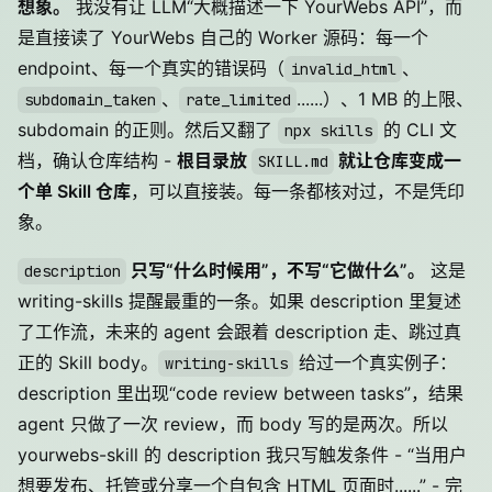
想象。
我没有让 LLM“大概描述一下 YourWebs API”，而
是直接读了 YourWebs 自己的 Worker 源码：每一个
endpoint、每一个真实的错误码（
、
invalid_html
、
......）、1 MB 的上限、
subdomain_taken
rate_limited
subdomain 的正则。然后又翻了
的 CLI 文
npx skills
档，确认仓库结构 -
根目录放
就让仓库变成一
SKILL.md
个单 Skill 仓库
，可以直接装。每一条都核对过，不是凭印
象。
只写“什么时候用”，不写“它做什么”。
这是
description
writing-skills 提醒最重的一条。如果 description 里复述
了工作流，未来的 agent 会跟着 description 走、跳过真
正的 Skill body。
给过一个真实例子：
writing-skills
description 里出现“code review between tasks”，结果
agent 只做了一次 review，而 body 写的是两次。所以
yourwebs-skill 的 description 我只写触发条件 - “当用户
想要发布、托管或分享一个自包含 HTML 页面时......” - 完