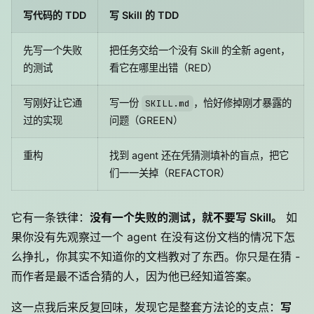
写代码的 TDD
写 Skill 的 TDD
先写一个失败
把任务交给一个没有 Skill 的全新 agent，
的测试
看它在哪里出错（RED）
写刚好让它通
写一份
，恰好修掉刚才暴露的
SKILL.md
过的实现
问题（GREEN）
重构
找到 agent 还在凭猜测填补的盲点，把它
们一一关掉（REFACTOR）
它有一条铁律：
没有一个失败的测试，就不要写 Skill。
如
果你没有先观察过一个 agent 在没有这份文档的情况下怎
么挣扎，你其实不知道你的文档教对了东西。你只是在猜 -
而作者是最不适合猜的人，因为他已经知道答案。
这一点我后来反复回味，发现它是整套方法论的支点：
写