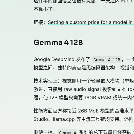
这件事的侧面信息也很有意思：一天之内 Fable 5 
不算小了。
链接：
Setting a custom price for a model i
Gemma 4 12B
Google DeepMind 发布了
，一
Gemma 4 12B
模型之间。独特的卖点是无编码器架构 - 视觉
技术实现上：视觉侧用一个轻量嵌入模块（单矩阵
激进，直接用 raw audio signal 投影
题，使 12B 模型只需要 16GB VRAM 或
性能方面官方称接近 26B MoE 模型的基准水平。Apa
Studio、llama.cpp 等主流工具链均支持。还附
顺便一提，
系列的总下载量已经突破 1
Gemma 4