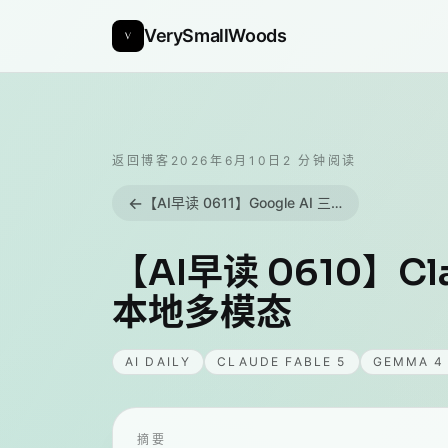
VerySmallWoods
返回博客
2026年6月10日
2
分钟阅读
←
【AI早读 0611】Google AI 三连发：DiffusionGemma、Managed Agents 与 ML 遗忘审计
【AI早读 0610】Cl
本地多模态
AI DAILY
CLAUDE FABLE 5
GEMMA 4
摘要