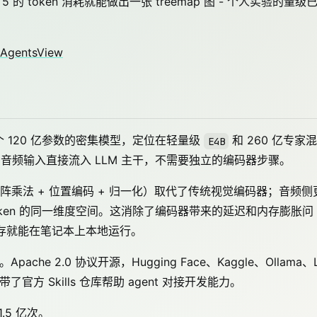
的 token 消耗就能做出一张 treemap 图 - 个人实验的量级
n AgentsView
个 120 亿参数的密集模型，定位在轻量级
和 260 亿专家
E4B
和音频输入直接流入 LLM 主干，不需要独立的编码器步骤。
乘法 + 位置编码 + 归一化）取代了传统视觉编码器；音频侧
到文本 token 的同一维度空间。这消除了编码器带来的延迟和内存膨胀问
统一内存就能在笔记本上本地运行。
che 2.0 协议开源，Hugging Face、Kaggle、Ollama、
带了官方 Skills 仓库帮助 agent 对接开发能力。
.5 亿次。