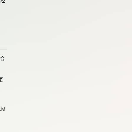
已经
混合
更
LM