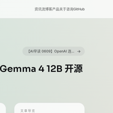
资讯流
博客
产品
关于
咨询
GitHub
→
【AI早读 0609】OpenAI 连续发布金融行业 AI 实战案例
Gemma 4 12B 开源
文章导览