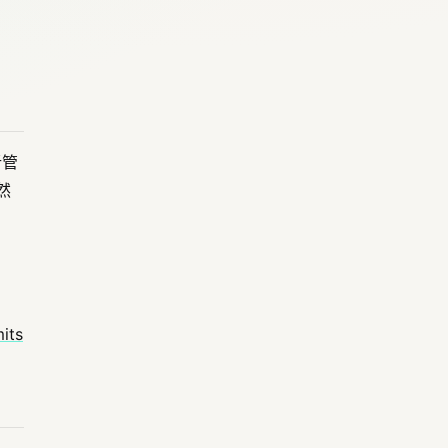
析管
然
its