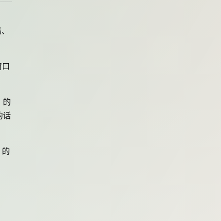
码、
窗口
 的
的话
 的