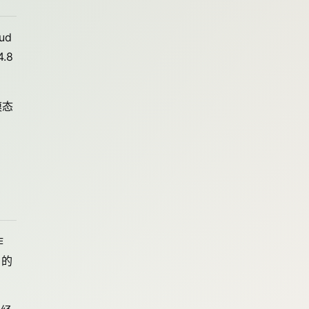
ud
.8
模态
作
 的