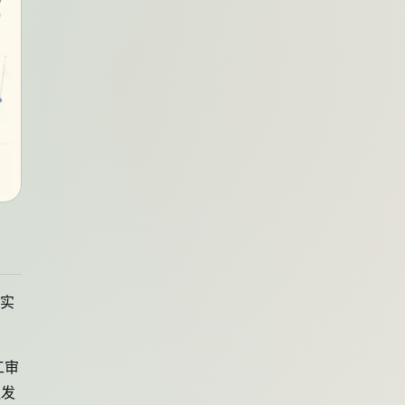
入实
工审
触发