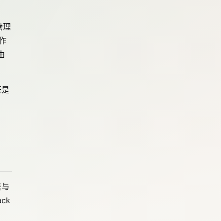
管理
操作
由
既是
售与
ack