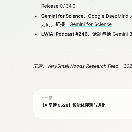
Release 0.134.0
Gemini for Science
：Google DeepMin
方向。链接：
Gemini for Science
LWiAI Podcast #246
：话题包括 Gemini 
来源：VerySmallWoods Research Feed - 20
上一篇
【AI早读 0528】智能体评测与进化