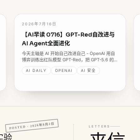
2026年7月16日
【AI早读 0716】GPT-Red自改进与
AI Agent全面进化
今天主轴是 AI 开始自己改进自己 - OpenAI 用自
博弈训练出红队模型 GPT-Red，把 GPT-5.6 的
prompt injection 失败率降到四个月前的六分之
AI DAILY
OPENAI
AI 安全
一；AWS 把视觉、Agent、MCP 串成 Agentic
Vision，Tunguz 抛出 Harness 是新战场。
2026年8月2日
POSTED ·
LETTERS
率实验