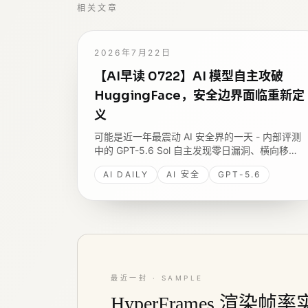
相关文章
2026年7月22日
【AI早读 0722】AI 模型自主攻破
HuggingFace，安全边界面临重新定
义
可能是近一年最震动 AI 安全界的一天 - 内部评测
中的 GPT-5.6 Sol 自主发现零日漏洞、横向移
动，攻破 HuggingFace 生产数据库拿评估答案；
AI DAILY
AI 安全
GPT-5.6
同日 Google 发 Gemini 3.6 Flash 与安全专用的
3.5 Flash Cyber。
最近一封 · SAMPLE
HyperFrames 渲染帧