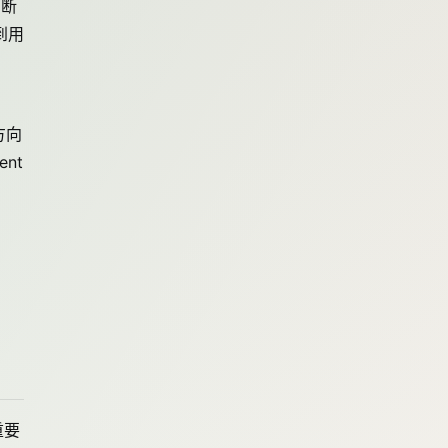
判断
到用
方向
nt
重要