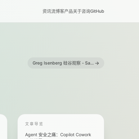
资讯流
博客
产品
关于
咨询
GitHub
→
Greg Isenberg 硅谷观察 - SaaS 没死，但亿万富翁正在批量收购、压缩岗位、用 agent 重写
文章导览
Agent 安全之痛：Copilot Cowork