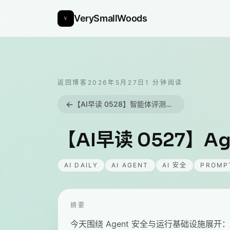
VerySmallWoods
返回博客
2026年5月27日
1
分钟阅读
←
【AI早读 0528】智能体评测与进化
【AI早读 0527】A
AI DAILY
AI AGENT
AI 安全
PROMP
摘要
今天围绕 Agent 安全与运行基础设施展开：Co