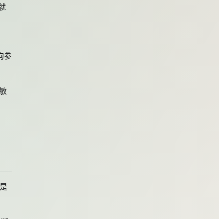
就
询参
“敏
的是