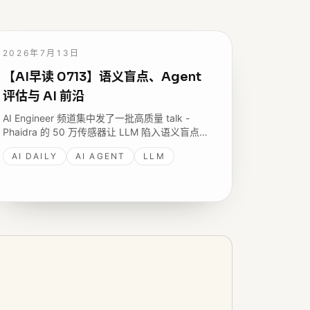
2026年7月13日
【AI早读 0713】语义盲点、Agent
评估与 AI 前沿
AI Engineer 频道集中发了一批高质量 talk -
Phaidra 的 50 万传感器让 LLM 陷入语义盲点、
微软 Pablo Castro 谈检索与理解之别、
AI DAILY
AI AGENT
LLM
Alignment Forum 让模型独立推理形成道德判
断，还有 eBay 给每个 PR 打分的 ReviewDebt。