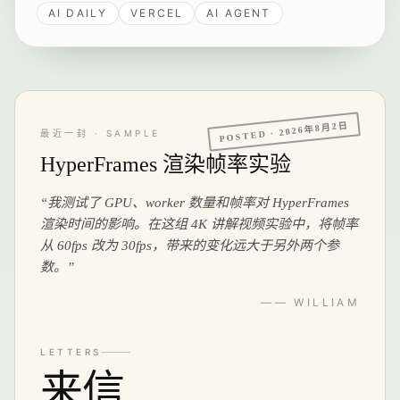
AI DAILY
VERCEL
AI AGENT
解 - Vercel 正在重新定义「部署」这个词的含义。
2026年8月2日
POSTED ·
最近一封 · SAMPLE
HyperFrames 渲染帧率实验
“
我测试了 GPU、worker 数量和帧率对 HyperFrames
渲染时间的影响。在这组 4K 讲解视频实验中，将帧率
从 60fps 改为 30fps，带来的变化远大于另外两个参
数。
”
—— WILLIAM
LETTERS
来信