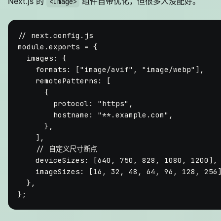
Next.js 的
组件自带优化，但很多人没配好。
<Image>
// next.config.js
module
.
exports
 = {

images
: {

formats
: [
"image/avif"
, 
"image/webp"
],

remotePatterns
: [

      {

protocol
: 
"https"
,

hostname
: 
"**.example.com"
,

      },

    ],

// 自定义尺寸断点
deviceSizes
: [
640
, 
750
, 
828
, 
1080
, 
1200
],

imageSizes
: [
16
, 
32
, 
48
, 
64
, 
96
, 
128
, 
256
]
  },
