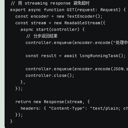
// 用 streaming response 避免超时
export
async
function
GET
(
request
: 
Request
) {

const
 encoder = 
new
TextEncoder
();

const
 stream = 
new
ReadableStream
({

async
start
(
controller
) {

// 分步返回结果
      controller.
enqueue
(encoder.
encode
(
"处理中
const
 result = 
await
longRunningTask
();

      controller.
enqueue
(encoder.
encode
(
JSON
.
      controller.
close
();

    },

  });

return
new
Response
(stream, {

headers
: { 
"Content-Type"
: 
"text/plain; c
  });
