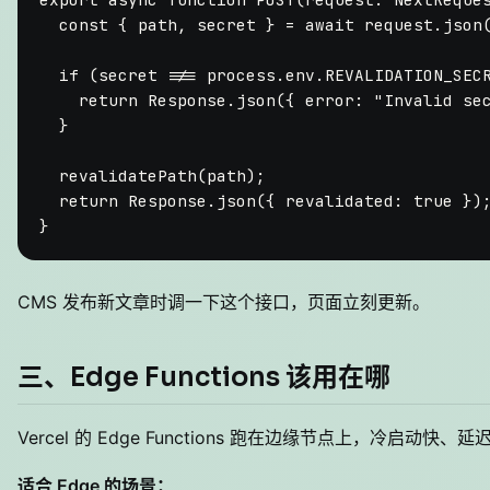
const
 { path, secret } = 
await
 request.
json
(
if
 (secret !== process.
env
.
REVALIDATION_SEC
return
Response
.
json
({ 
error
: 
"Invalid se
  }

revalidatePath
(path);

return
Response
.
json
({ 
revalidated
: 
true
 });
CMS 发布新文章时调一下这个接口，页面立刻更新。
三、Edge Functions 该用在哪
Vercel 的 Edge Functions 跑在边缘节点上，冷启动快
适合 Edge 的场景：