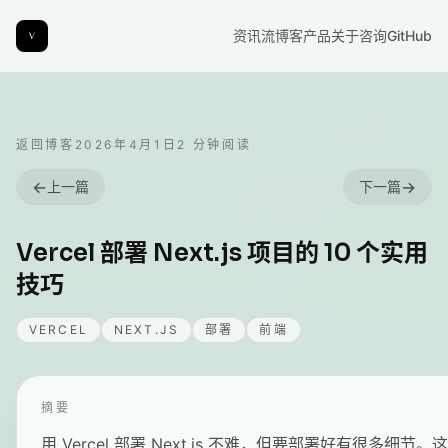
资讯流
博客
产品
关于
咨询
GitHub
返回博客
2026年4月1日
2
分钟阅读
←
→
上一篇
下一篇
Vercel 部署 Next.js 项目的 10 个实用
技巧
VERCEL
NEXT.JS
部署
前端
摘要
用 Vercel 部署 Next.js 不难，但要部署好有很