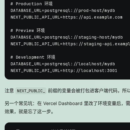
# Production 环境

DATABASE_URL=postgresql://prod-host/mydb

NEXT_PUBLIC_API_URL=https://api.example.com

# Preview 环境

DATABASE_URL=postgresql://staging-host/mydb

NEXT_PUBLIC_API_URL=https://staging-api.exampl
# Development 环境

DATABASE_URL=postgresql://localhost/mydb

注意
前缀的变量会被打包进客户端代码，所
NEXT_PUBLIC_
另一个常见坑：在 Vercel Dashboard 里改了环境变量后，
效果，就是忘了这一步。