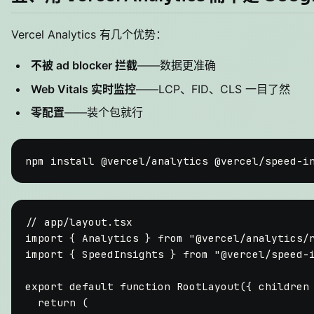
Vercel Analytics 有几个优势：
不被 ad blocker 拦截
——数据更准确
Web Vitals 实时监控
——LCP、FID、CLS 一目了然
零配置
——装个包就行
// app/layout.tsx
import
 { 
Analytics
 } 
from
"@vercel/analytics/
import
 { 
SpeedInsights
 } 
from
"@vercel/speed-
export
default
function
RootLayout
(
{ children
return
 (
