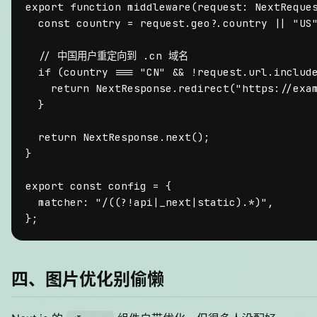
export
function
middleware
(
request
: 
NextReque
const
 country = request.
geo
?.
country
 || 
"US
// 中国用户重定向到 .cn 域名
if
 (country === 
"CN"
 && !request.
url
.
includ
return
NextResponse
.
redirect
(
"https://exa
  }

return
NextResponse
.
next
();

}

export
const
 config = {

matcher
: 
"/((?!api|_next|static).*)"
,

四、图片优化别偷懒