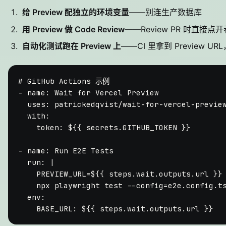
给 Preview 配独立的环境变量
——别连生产数据库
用 Preview 做 Code Review
——Review PR 时直接点
自动化测试跑在 Preview 上
——CI 里拿到 Preview UR
# GitHub Actions 示例
-
name:
Wait
for
Vercel
Preview
uses:
patrickedqvist/wait-for-vercel-previe
with:
token:
${{
secrets.GITHUB_TOKEN
}}
-
name:
Run
E2E
Tests
run:
|

    PREVIEW_URL=${{ steps.wait.outputs.url }}

env:
BASE_URL:
${{
steps.wait.outputs.url
}}