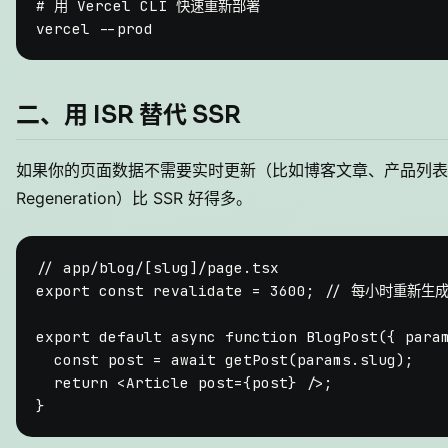
# 用 Vercel CLI 快速重新部署
二、用 ISR 替代 SSR
如果你的页面数据不需要实时更新（比如博客文章、产品列表），用 ISR
Regeneration）比 SSR 好得多。
// app/blog/[slug]/page.tsx
export
const
 revalidate = 
3600
; 
// 每小时重新生
export
default
async
function
BlogPost
(
{ para
const
 post = 
await
getPost
(params.
slug
);

return
<
Article
post
=
{post}
 />
;
