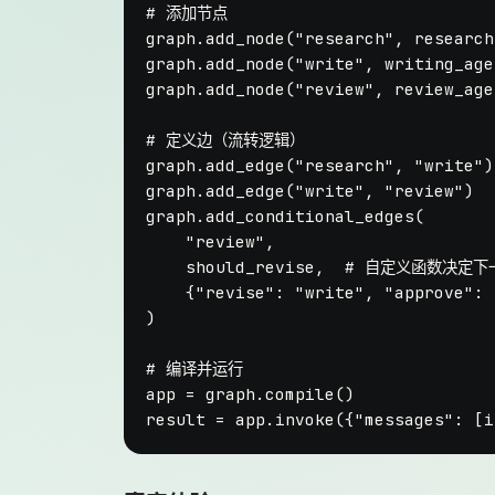
# 添加节点
graph.add_node(
"research"
, research
graph.add_node(
"write"
, writing_age
graph.add_node(
"review"
, review_age
# 定义边（流转逻辑）
graph.add_edge(
"research"
, 
"write"
)

graph.add_edge(
"write"
, 
"review"
)

graph.add_conditional_edges(

"review"
,

    should_revise,  
# 自定义函数决定下
    {
"revise"
: 
"write"
, 
"approve"
: 
)

# 编译并运行
app = graph.
compile
()

result = app.invoke({
"messages"