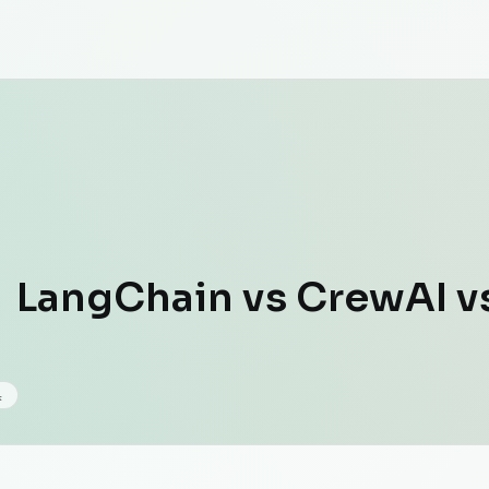
angChain vs CrewAI vs
具