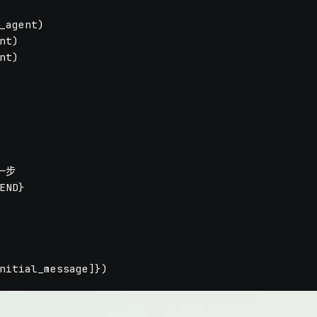
_agent)

nt)

nt)

一步
END}
