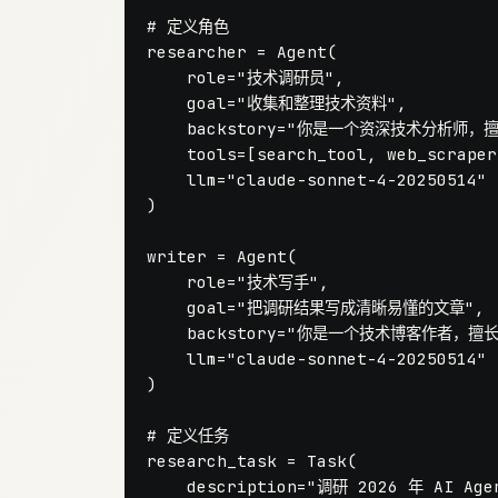
# 定义角色
researcher = Agent(

    role=
"技术调研员"
,

    goal=
"收集和整理技术资料"
,

    backstory=
"你是一个资深技术分析师，
    tools=[search_tool, web_scraper]
    llm=
"claude-sonnet-4-20250514"
)

writer = Agent(

    role=
"技术写手"
,

    goal=
"把调研结果写成清晰易懂的文章"
,

    backstory=
"你是一个技术博客作者，擅
    llm=
"claude-sonnet-4-20250514"
)

# 定义任务
research_task = Task(

    description=
"调研 2026 年 AI A