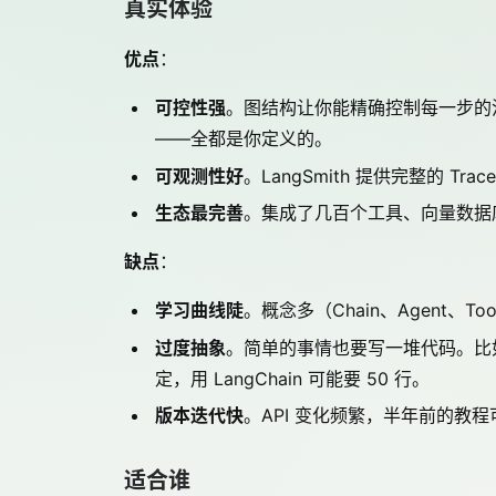
真实体验
优点
：
可控性强
。图结构让你能精确控制每一步的流
——全都是你定义的。
可观测性好
。LangSmith 提供完整的 Tr
生态最完善
。集成了几百个工具、向量数据
缺点
：
学习曲线陡
。概念多（Chain、Agent、Too
过度抽象
。简单的事情也要写一堆代码。比如 "
定，用 LangChain 可能要 50 行。
版本迭代快
。API 变化频繁，半年前的教
适合谁