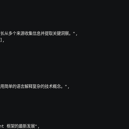
擅长从多个来源收集信息并提取关键洞察。"
,

,

长用简单的语言解释复杂的技术概念。"
,

gent 框架的最新发展"
,
