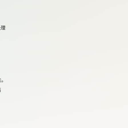
处理
失。
搞