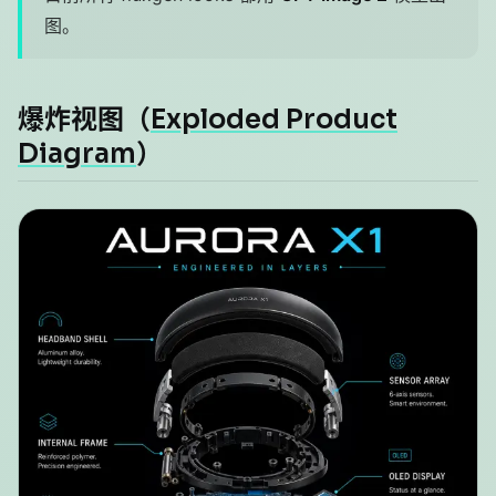
图。
爆炸视图（
Exploded Product
Diagram
）