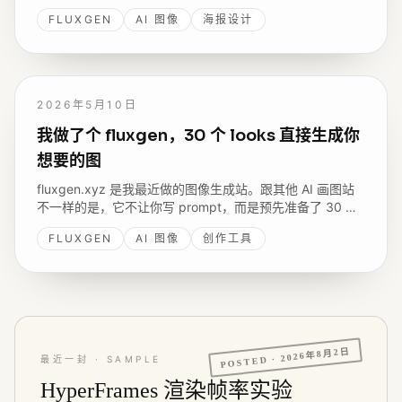
是一种成品形态 - 选对了直接出图，不用反复调 prompt。
FLUXGEN
AI 图像
海报设计
2026年5月10日
我做了个 fluxgen，30 个 looks 直接生成你
想要的图
fluxgen.xyz 是我最近做的图像生成站。跟其他 AI 画图站
不一样的是，它不让你写 prompt，而是预先准备了 30 个
调好的 looks - 选一个，填几个空，出图。每个 look 都是
FLUXGEN
AI 图像
创作工具
一种成品形态：海报、信息图、人物卡、字帖。Credits 不
过期。
2026年8月2日
POSTED ·
最近一封 · SAMPLE
HyperFrames 渲染帧率实验