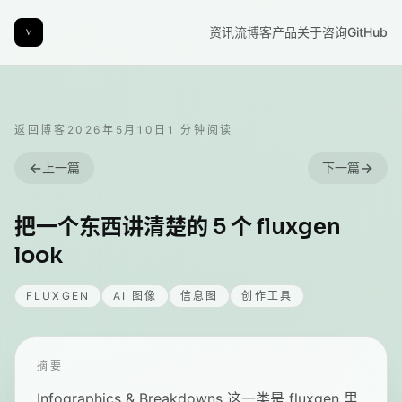
资讯流
博客
产品
关于
咨询
GitHub
返回博客
2026年5月10日
1
分钟阅读
←
→
上一篇
下一篇
把一个东西讲清楚的 5 个 fluxgen
look
FLUXGEN
AI 图像
信息图
创作工具
摘要
Infographics & Breakdowns 这一类是 fluxgen 里