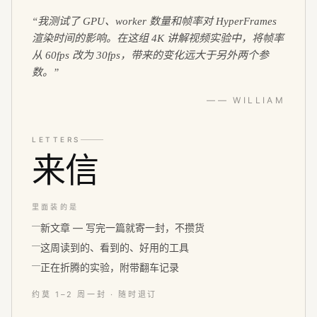
“
我测试了 GPU、worker 数量和帧率对 HyperFrames
渲染时间的影响。在这组 4K 讲解视频实验中，将帧率
从 60fps 改为 30fps，带来的变化远大于另外两个参
数。
”
—— WILLIAM
LETTERS
来信
里面装的是
新文章 — 写完一篇就寄一封，不攒货
这周读到的、看到的、好用的工具
正在折腾的实验，附带翻车记录
约莫 1–2 周一封 · 随时退订