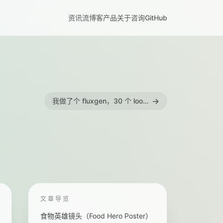
资讯流
博客
产品
关于
咨询
GitHub
→
我做了个 fluxgen，30 个 looks 直接生成你想要的图
文章导览
食物英雄镜头（Food Hero Poster）