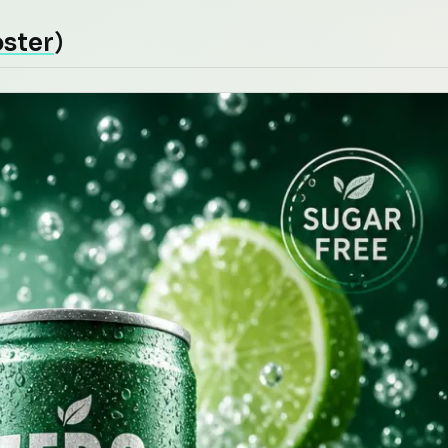
oster
）