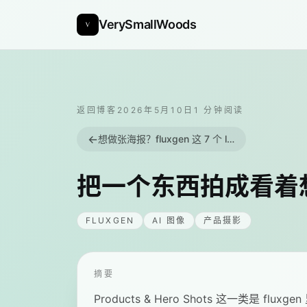
VerySmallWoods
返回博客
2026年5月10日
1
分钟阅读
←
想做张海报？fluxgen 这 7 个 look 各管一个场景
把一个东西拍成看着想买的 
FLUXGEN
AI 图像
产品摄影
摘要
Products & Hero Shots 这一类是 flux