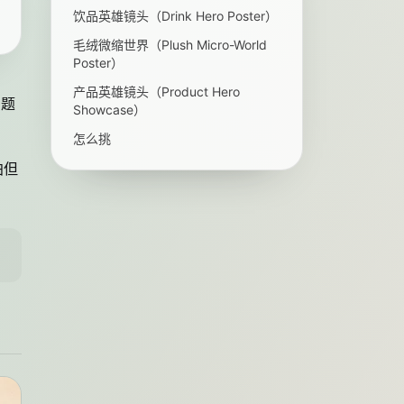
饮品英雄镜头（Drink Hero Poster）
毛绒微缩世界（Plush Micro-World
Poster）
产品英雄镜头（Product Hero
问题
Showcase）
怎么挑
拍但