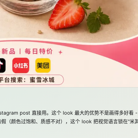
ram post 直接用。这个 look 最大的优势不是画得多好看 -
着假（颜色过饱和、质感不对），这个 look 把视觉语言锁在"米