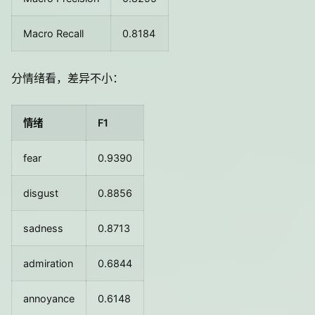
Macro Recall
0.8184
分情绪看，差异不小：
情绪
F1
fear
0.9390
disgust
0.8856
sadness
0.8713
admiration
0.6844
annoyance
0.6148