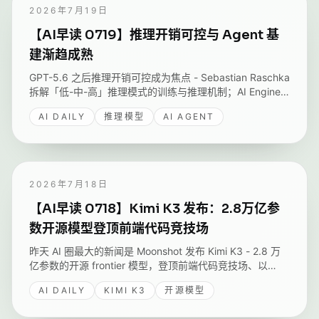
2026年7月19日
【AI早读 0719】推理开销可控与 Agent 基
建渐趋成熟
GPT-5.6 之后推理开销可控成为焦点 - Sebastian Raschka
拆解「低-中-高」推理模式的训练与推理机制；AI Engineer
峰会多个 talk 不约而同指向 Agent 真正缺的是收据、领域
AI DAILY
推理模型
AI AGENT
知识与特征开关；还有一篇讨论用「预测评判者判断」重做
概念能力基准测试。
2026年7月18日
【AI早读 0718】Kimi K3 发布：2.8万亿参
数开源模型登顶前端代码竞技场
昨天 AI 圈最大的新闻是 Moonshot 发布 Kimi K3 - 2.8 万
亿参数的开源 frontier 模型，登顶前端代码竞技场、以
76% 胜率超过 Claude Fable 5，另有 Managed Agent 不
AI DAILY
KIMI K3
开源模型
暴露 GitHub token 的安全方案。