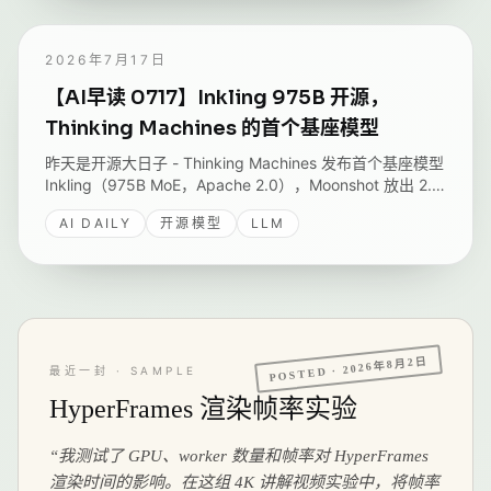
2026年7月17日
【AI早读 0717】Inkling 975B 开源，
Thinking Machines 的首个基座模型
昨天是开源大日子 - Thinking Machines 发布首个基座模型
Inkling（975B MoE，Apache 2.0），Moonshot 放出 2.8
万亿参数的 Kimi K3，Grok 4.3 首次登陆 Amazon
AI DAILY
开源模型
LLM
Bedrock，Nemotron 3 Embed 登顶 RTEB。
2026年8月2日
POSTED ·
最近一封 · SAMPLE
HyperFrames 渲染帧率实验
“
我测试了 GPU、worker 数量和帧率对 HyperFrames
渲染时间的影响。在这组 4K 讲解视频实验中，将帧率