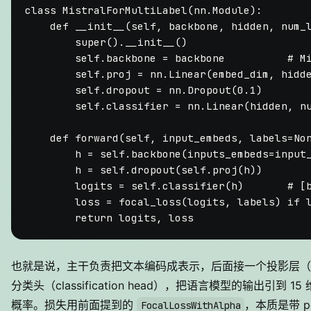
class
MistralForMultiLabel
(nn.Module):

def
__init__
(
self, backbone, hidden, num_
super
().__init__()

self
.backbone = backbone          
# M
self
.proj = nn.Linear(embed_dim, hidd
self
.dropout = nn.Dropout(
0.1
)

self
.classifier = nn.Linear(hidden, n
def
forward
(
self, input_embeds, labels=
No
        h = 
self
.backbone(inputs_embeds=input_
        h = 
self
.dropout(
self
.proj(h))

        logits = 
self
.classifier(h)       
# [
        loss = focal_loss(logits, labels) 
if
 
return
也就是说，主干负责把文本编码成表示，后面接一个投影层（project
分类头（classification head），把语言模型的输出引到 1
概率。损失用前面提到的
，本质是带 per-
FocalLossWithAlpha