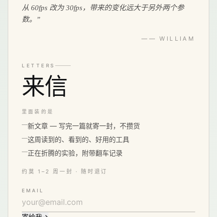
从 60fps 改为 30fps，带来的变化远大于另外两个参
数。
”
—— WILLIAM
LETTERS
来信
里面装的是
新文章 — 写完一篇就寄一封，不攒货
这周读到的、看到的、好用的工具
正在折腾的实验，附带翻车记录
约莫 1–2 周一封 · 随时退订
EMAIL
寄给我
→