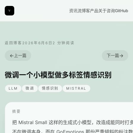
资讯流
博客
产品
关于
咨询
GitHub
返回博客
2026年6月6日
2
分钟阅读
←
→
上一篇
下一篇
微调一个小模型做多标签情感识别
LLM
微调
情感识别
MISTRAL
摘要
把 Mistral Small 这样的生成式小模型，改造成能
不在微调本身，而在 GoEmotions 那份严重倾斜的标注