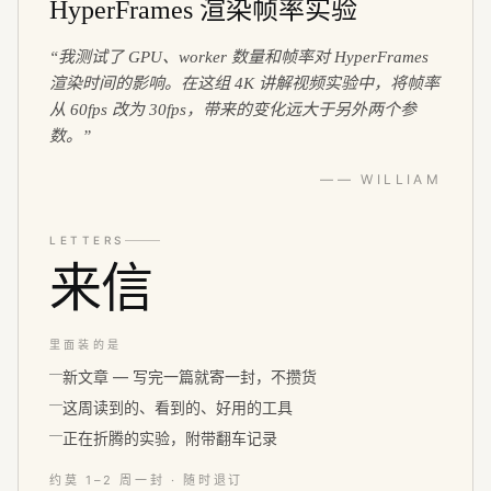
HyperFrames 渲染帧率实验
“
我测试了 GPU、worker 数量和帧率对 HyperFrames
渲染时间的影响。在这组 4K 讲解视频实验中，将帧率
从 60fps 改为 30fps，带来的变化远大于另外两个参
数。
”
—— WILLIAM
LETTERS
来信
里面装的是
新文章 — 写完一篇就寄一封，不攒货
这周读到的、看到的、好用的工具
正在折腾的实验，附带翻车记录
约莫 1–2 周一封 · 随时退订