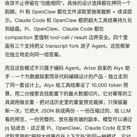
收敛不止停留在"功能相同"。具体的设计选择都在押同一个
韵脚。Pi 和 OpenClaw 都在文件读取里做尾截断 + 续读提
示。Claude Code 和 OpenClaw 都把超大工具结果持久化
到磁盘。Pi、OpenClaw、Claude Code 都在
compaction 里强制 tool-call / result 边界安全。四个里
面有三个支持把父 transcript fork 进子 Agent。这些框架
在独立地走向同一组答案。
而且这些模式不只属于编码 Agent。Arize 自家的 Alyx 助
手 - 一个为数据探索而非代码编辑设计的产品 - 独立走到
了同一套设计上。Alyx 给工具结果设了 10,000 token 预
算，用二分搜索去找能塞下的最大数据切片。它对幂等的工
具调用做去重 - 把对话历史里的重复预览裁掉，只保留最
新一次。它把大 JSON 拆成两份 - 一份压缩过的、给 LLM
看的预览，一份完整的、放在服务端的副本，模型可以通过
jq 钻进去 - 这正是 Pi、OpenClaw、Claude Code 在文件
读取里用的"把超大结果存在上下文外"的同一种模式。它对