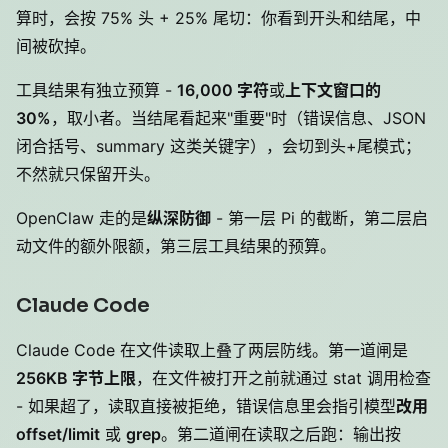
算时，会按 75% 头 + 25% 尾切：你看到开头和结尾，中
间被砍掉。
工具结果有独立预算 -
16,000 字符
或
上下文窗口的
30%
，取小者。当结尾看起来"重要"时（错误信息、JSON
闭合括号、summary 这类关键字），会切到头+尾模式；
不然就只保留开头。
OpenClaw 走的是
纵深防御
- 第一层 Pi 的截断，第二层启
动文件的额外限额，第三层工具结果的预算。
Claude Code
Claude Code 在文件读取上叠了两层防线。第一道闸是
256KB 字节上限
，在文件被打开之前就通过 stat 调用检查
- 如果超了，读取直接被拒绝，错误信息里会指引模型
改用
offset/limit
或
grep
。第二道闸在读取之后跑：输出按