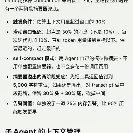
Letta 用多种 compaction 策略管上下文，主路径溢出时还
有一个两阶段摘要器兜底。
触发条件
：估算上下文用量超过窗口的
90%
滑动窗口驱逐
：起点是 30% 的消息（不是 10%），每
次迭代再加 10%，直到 token 用量降到目标以下。保
留最近的，赶走最旧的
self-compact 模式
：用 Agent 自己的模型做摘要 - 不
用单独配置摘要器，也不会多花一份调用费用
摘要器溢出的两阶段兜底
：先把工具返回值钳到
5,000 字符
重试；如果还是溢出，对 transcript 做中
段截断，保留
30% 头 + 30% 尾
，砍掉中间
告警阈值
：单独设了一道
75% 内存告警
，比 90% 压
缩触发更早
子 Agent 的上下文管理