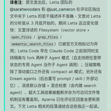
译者注
：原文发出后，Letta 团队的
@sarahwooders
和
@just_cameron
在评论区指出
文中关于 Letta 的若干描述并不准确 - 文章对 Letta
的分析是从 3 月底开始的，期间 Letta 这边变化很
快：文里详述的 Filesystem（vector store +
/
/
open_files
grep_files
）已被官方文档标记为弃
semantic_search_files
用；Letta Code 早在 Claude Code 之前就同时支
持隔离与 fork 两种子 Agent 模式（且支持把任意带
状态的专用 Agent 当作子 Agent 调用）；压缩策略
除了滑动窗口之外还有 compact all 模式；另外还有
Dream agents（后台重写 prompt / skill / 外部记
忆）、消息默认存储 + 混合检索（含内建 search
agent）、超大工具结果被截断并存为可访问文件等
机制没有覆盖到。Aparna 已在评论区回复会更新原
文。下文 Letta 相关的段落请结合这些指正一起读。