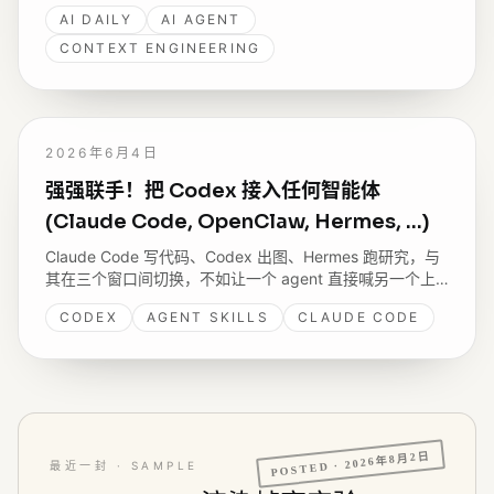
网站主张用 DSL 约束 LLM 输出，而 Codex 半年内用户从
AI DAILY
AI AGENT
70 万涨到 700 万。
CONTEXT ENGINEERING
2026年6月4日
强强联手！把 Codex 接入任何智能体
(Claude Code, OpenClaw, Hermes, ...)
Claude Code 写代码、Codex 出图、Hermes 跑研究，与
其在三个窗口间切换，不如让一个 agent 直接喊另一个上
场。聊聊我做的 codex-cli skill：用 codex exec 把 Codex
CODEX
AGENT SKILLS
CLAUDE CODE
CLI 包成可装能力，任何 agent 装上就能委托并把它藏起来
的图找回来。
2026年8月2日
POSTED ·
最近一封 · SAMPLE