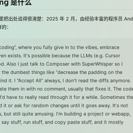
ding 是什么
在词条里把出处追得很清楚：2025 年 2 月，由经验丰富的程序员 Andr
这样的：
 coding”, where you fully give in to the vibes, embrace
en exists. It's possible because the LLMs (e.g. Cursor
. Also I just talk to Composer with SuperWhisper so I
r the dumbest things like “decrease the padding on the
nd it. I “Accept All” always, I don't read the diffs anymore.
ste them in with no comment, usually that fixes it. The cod
 have to really read through it for a while. Sometimes th
d it or ask for random changes until it goes away. It's not
but still quite amusing. I'm building a project or webapp,
f, say stuff, run stuff, and copy paste stuff, and it mostly