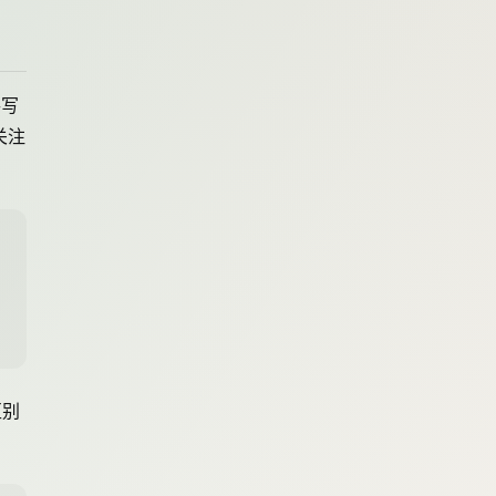
手写
关注
区别