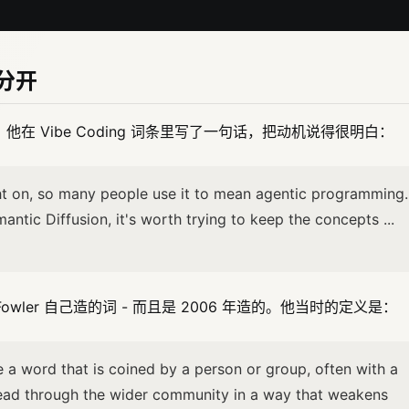
词分开
他在 Vibe Coding 词条里写了一句话，把动机说得很明白：
ght on, so many people use it to mean agentic programming.
antic Diffusion, it's worth trying to keep the concepts ...
owler 自己造的词 - 而且是 2006 年造的。他当时的定义是：
a word that is coined by a person or group, often with a
pread through the wider community in a way that weakens