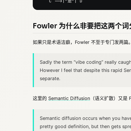
Fowler 为什么非要把这两个
如果只是术语洁癖，Fowler 不至于专门发两篇。
Sadly the term “vibe coding” really cau
However I feel that despite this rapid Sem
separate.
这里的
Semantic Diffusion
（语义扩散）又是 F
Semantic diffusion occurs when you have 
pretty good definition, but then gets s