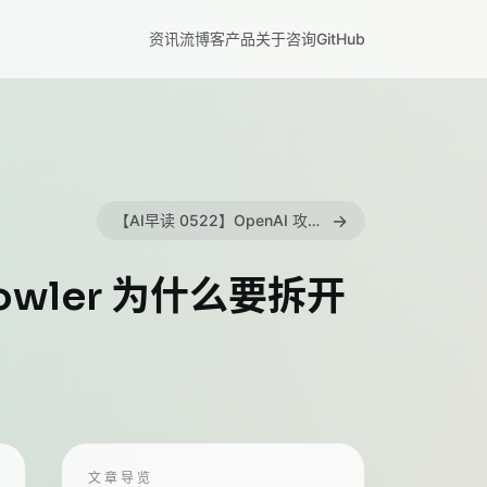
资讯流
博客
产品
关于
咨询
GitHub
→
【AI早读 0522】OpenAI 攻克 Erdős 猜想，AWS、SageMaker、Microsoft 智能体齐发
 Fowler 为什么要拆开
文章导览