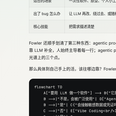
适合的场景
一次性软件、原型、个人小工
出了 bug 怎么办
让 LLM 再改、绕过去、或
核心技能
把需求描述清楚
Fowler 还顺手划清了第三种东西：agentic pr
靠 LLM 补全，人始终主导着每一行；agentic
光谱上的三个点。
那么具体到自己手上的活，该往哪边靠？Fowl
flowchart TD

    A["要用 LLM 做一个软件"] --> B{
    B -->|"不是，会被广泛使用"| D["Agen
    B -->|"是"| C{"会接触敏感数据或凭证
    C -->|"否"| E["Vibe Coding<b