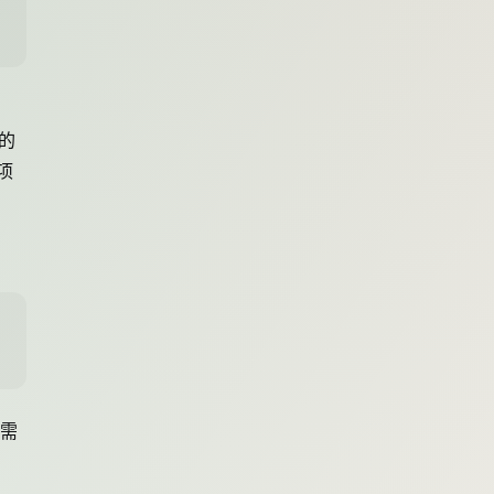
述的
项
不需