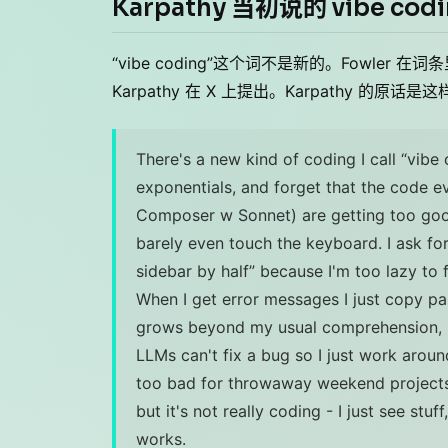
Karpathy 当初说的 vibe co
“vibe coding”这个词不是新的。Fowler 
Karpathy 在 X 上提出。Karpathy 的原话是
There's a new kind of coding I call “vibe
exponentials, and forget that the code ev
Composer w Sonnet) are getting too good
barely even touch the keyboard. I ask fo
sidebar by half” because I'm too lazy to fi
When I get error messages I just copy pa
grows beyond my usual comprehension, I'd
LLMs can't fix a bug so I just work aroun
too bad for throwaway weekend projects, 
but it's not really coding - I just see stuf
works.