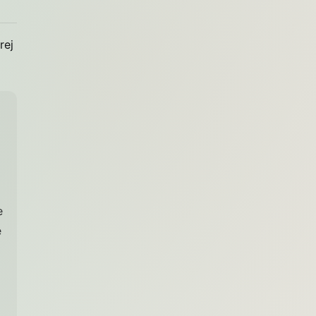
ej
e
e