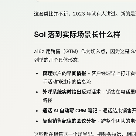
这套类比并不新，2023 年就有人讲过。新的
SoI 落到实际场景长什么样
a16z 用销售（GTM）作为切入点，因为这是
列举的几个具体形态：
梳理账户的早间情报
- 客户经理早上打开
手活动排过序的信息流
外呼系统实时给出反对话术
- 销售在电话
路径
通话 AI 自动写 CRM 笔记
- 通话结束销售开发
复盘销售纪律的会议分析
- 跨整个团队的
这些都在销售这一个场景里。把镜头拉远，相同的