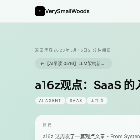
VerySmallWoods
返回博客
2026年5月15日
2
分钟阅读
←
【AI早读 0516】LLM架构新进展与AI学习边界思考
a16z观点：SaaS
AI AGENT
SAAS
工作流
摘要
a16z 这周发了一篇观点文章 - From System of