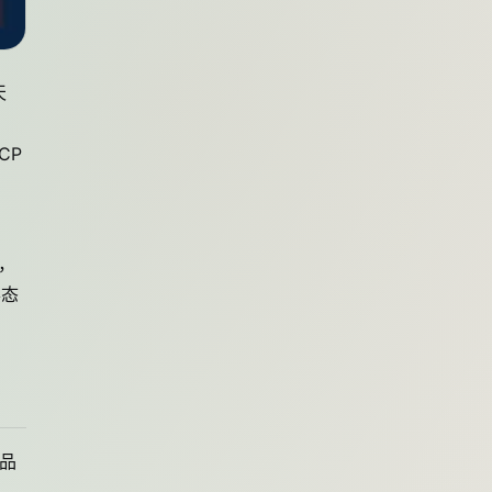
天
MCP
"，
形态
产品