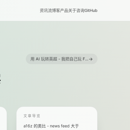
资讯流
博客
产品
关于
咨询
GitHub
→
用 AI 玩转英超 - 我把自己玩 FPL 的工作流写成了一个 Agent Skill
层
文章导览
a16z 的类比 - news feed 大于