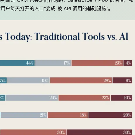
断是 CRM 也会走同样的路：Salesforce（1400 亿估值）和
"用户每天打开的入口"变成"被 API 调用的基础设施"。