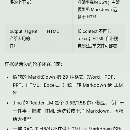
喂的上下文）
准确率高约 35%；主流
模型见 Markdown 远
多于 HTML
output（agent
HTML
长 context 不再卡
产给人用的工
token；HTML 自带视
件）
觉/交互/单文件可部署
证据是两边的轮子还在加速：
微软的
MarkItDown
把 29 种格式（Word、PDF、
PPT、HTML、Excel......）统一转 Markdown 给 LLM
吃
Jina 的
Reader-LM
是个 0.5B/1.5B 的小模型，专门干
一件事 - 把脏 HTML 清洗转成干净 Markdown，再喂
给大模型
一堆 RAG 工具默认都在做 HTML → Markdown 的预