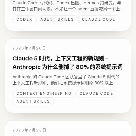
Claude Code 写代码、Codex 出图、Hermes 跑研究，与
其在三个窗口间切换，不如让一个 agent 直接喊另一个上
场。聊聊我做的 codex-cli skill：用 codex exec 把 Codex
CODEX
AGENT SKILLS
CLAUDE CODE
CLI 包成可装能力，任何 agent 装上就能委托并把它藏起来
的图找回来。
2026年7月26日
Claude 5 时代，上下文工程的新规则 -
Anthropic 为什么删掉了 80% 的系统提示词
Anthropic 的 Claude Code 团队复盘了 Claude 5 时代的
上下文工程新规则：他们把系统提示词删掉 80% 以上，编
码评测却没有可测的下降。这篇读完来分享六组“过去 → 现
CONTEXT ENGINEERING
CLAUDE CODE
在”的变化，以及我照着新规则改自己开源 Skills 的两处实
践。
AGENT SKILLS
2026年7月23日