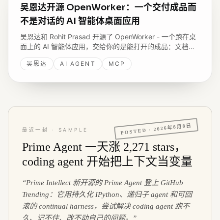
吴恩达开源 OpenWorker：一个交付成品而
不是对话的 AI 智能体桌面应用
吴恩达和 Rohit Prasad 开源了 OpenWorker - 一个跑在桌
面上的 AI 智能体应用，交给你的是能打开的成品：文档、
带数字的 Slack 回复、理好的日历。我读了后端代码，聊聊
吴恩达
AI AGENT
MCP
它在交付形态、分层风险模型、无人值守 inbox、self-
wake、本地优先上的实现选择。
2026年8月8日
POSTED ·
最近一封 · SAMPLE
Prime Agent 一天涨 2,271 stars，
coding agent 开始把上下文当变量
“
Prime Intellect 新开源的 Prime Agent 登上 GitHub
Trending：它用持久化 IPython、递归子 agent 和可回
滚的 continual harness，尝试解决 coding agent 跑不
久、记不住、改不动自己的问题。
”