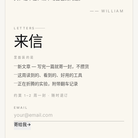
—— WILLIAM
LETTERS
来信
里面装的是
新文章 — 写完一篇就寄一封，不攒货
这周读到的、看到的、好用的工具
正在折腾的实验，附带翻车记录
约莫 1–2 周一封 · 随时退订
EMAIL
寄给我
→