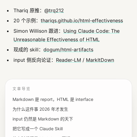
Thariq 原推：
@trq212
20 个示例：
thariqs.github.io/html-effectiveness
Simon Willison 跟进：
Using Claude Code: The
Unreasonable Effectiveness of HTML
现成的 skill：
dogum/html-artifacts
input 侧反向论证：
Reader-LM
/
MarkItDown
文章导览
Markdown 是 report，HTML 是 interface
为什么这件事 2026 年才发生
input 仍然是 Markdown 的天下
把它写成一个 Claude Skill