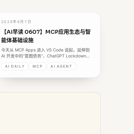
2026年6月7日
【AI早读 0607】MCP应用生态与智
能体基础设施
今天从 MCP Apps 进入 VS Code 说起，延伸到
AI 开发中的“意图债务”、ChatGPT Lockdown
Mode 对 Prompt 注入外泄路径的限制，以及
AI DAILY
MCP
AI AGENT
MicroPython + WASM 轻量代码沙箱等智能体基
础设施。