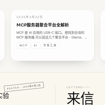
2025年3月22日
MCP服务器聚合平台全解析
MCP 是 AI 应用的 USB-C 接口。想找到合适的
MCP 服务器,可以逛这几个聚合平台 - Glama、
Smithery、MCP.so、MCPT,它们的收录规模、筛
MCP
AI
开发工具
选方式与质量评级各不相同,这篇带你一次看清。
2026年8月2日
POSTED ·
LETTERS
来信
率实验