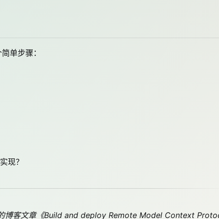
个简单步骤：
实现？
章《Build and deploy Remote Model Context Proto