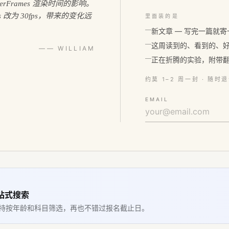
perFrames 渲染时间的影响。
 改为 30fps，带来的变化远
里面装的是
新文章 — 写完一篇就
这周读到的、看到的、
—— WILLIAM
正在折腾的实验，附带
约莫 1–2 周一封 · 随时
EMAIL
一站式搜索
持按年龄和科目筛选，再也不错过报名截止日。