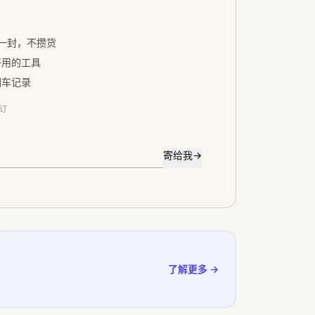
寄一封，不攒货
好用的工具
翻车记录
退订
寄给我
→
了解更多 →